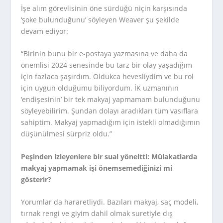
İşe alım görevlisinin öne sürdüğü niçin karşısında
‘şoke bulunduğunu’ söyleyen Weaver şu şekilde
devam ediyor:
“Birinin bunu bir e-postaya yazmasına ve daha da
önemlisi 2024 senesinde bu tarz bir olay yaşadığım
için fazlaca şaşırdım. Oldukca hevesliydim ve bu rol
için uygun olduğumu biliyordum. İK uzmanının
‘endişesinin’ bir tek makyaj yapmamam bulunduğunu
söyleyebilirim. Şundan dolayı aradıkları tüm vasıflara
sahiptim. Makyaj yapmadığım için istekli olmadığımın
düşünülmesi sürpriz oldu.”
Peşinden izleyenlere bir sual yöneltti: Mülakatlarda
makyaj yapmamak işi önemsemediğinizi mi
gösterir?
Yorumlar da hararetliydi. Bazıları makyaj, saç modeli,
tırnak rengi ve giyim dahil olmak suretiyle dış