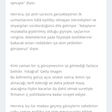
oynuyor” diyor.
Herrera, işe alım sürecini gerçekleştiren İK
uzmanlarının hâlâ eşitlikçi olmayan stereotipleri ve
önyargıları sürdürdüğünü dile getiriyor. “Adayların
mülakatta giydirilmiş olduğu giysiyle, saçlarının
rengine, dövmelerine yada fizyolojik özelliklerine
bakarak onları reddeden işe alım yetkilileri
görüyoruz” diyor.
Kimi zaman bir iş görüşmesinin iyi gitmediği fazlaca
bellidir. Fotoğraf: Getty Images
Bu köhnemiş görüş açısı ondan sonra; kimin işe
alınacağı, terfi edeceği ve daha yüksek maaş
alacağına ilişkin kararlar da dahil olmak suretiyle
firmanın iç politikalarına kadar sirayet ediyor.
Herrera, bu tür modası geçmiş görüşlerin sebebinin
çoğu zaman eşitlikçi işe alım mevzusunda eğitim