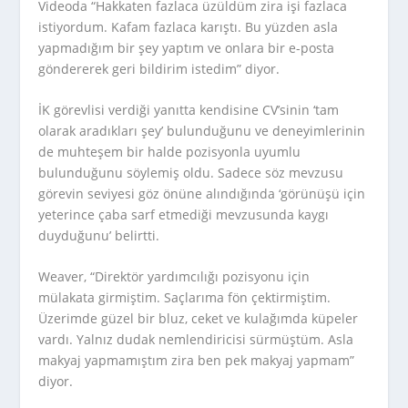
Videoda “Hakkaten fazlaca üzüldüm zira işi fazlaca
istiyordum. Kafam fazlaca karıştı. Bu yüzden asla
yapmadığım bir şey yaptım ve onlara bir e-posta
göndererek geri bildirim istedim” diyor.
İK görevlisi verdiği yanıtta kendisine CV’sinin ‘tam
olarak aradıkları şey’ bulunduğunu ve deneyimlerinin
de muhteşem bir halde pozisyonla uyumlu
bulunduğunu söylemiş oldu. Sadece söz mevzusu
görevin seviyesi göz önüne alındığında ‘görünüşü için
yeterince çaba sarf etmediği mevzusunda kaygı
duyduğunu’ belirtti.
Weaver, “Direktör yardımcılığı pozisyonu için
mülakata girmiştim. Saçlarıma fön çektirmiştim.
Üzerimde güzel bir bluz, ceket ve kulağımda küpeler
vardı. Yalnız dudak nemlendiricisi sürmüştüm. Asla
makyaj yapmamıştım zira ben pek makyaj yapmam”
diyor.