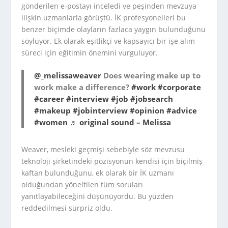
gönderilen e-postayı inceledi ve peşinden mevzuya
ilişkin uzmanlarla görüştü. İK profesyonelleri bu
benzer biçimde olayların fazlaca yaygın bulunduğunu
söylüyor. Ek olarak eşitlikçi ve kapsayıcı bir işe alım
süreci için eğitimin önemini vurguluyor.
@_melissaweaver
Does wearing make up to
work make a difference?
#work
#corporate
#career
#interview
#job
#jobsearch
#makeup
#jobinterview
#opinion
#advice
#women
♬ original sound – Melissa
Weaver, mesleki geçmişi sebebiyle söz mevzusu
teknoloji şirketindeki pozisyonun kendisi için biçilmiş
kaftan bulunduğunu, ek olarak bir İK uzmanı
olduğundan yöneltilen tüm soruları
yanıtlayabileceğini düşünüyordu. Bu yüzden
reddedilmesi sürpriz oldu.