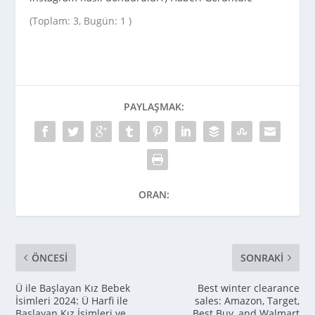
(Toplam: 3, Bugün: 1 )
PAYLAŞMAK:
ORAN:
ÖNCESI
SONRAKI
Ü ile Başlayan Kız Bebek
Best winter clearance
İsimleri 2024: Ü Harfi ile
sales: Amazon, Target,
Başlayan Kız İsimleri ve
Best Buy, and Walmart