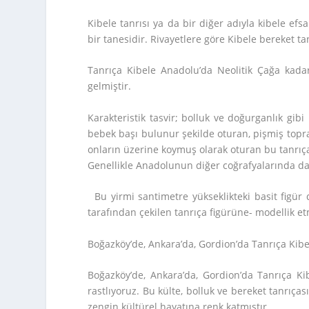
Kibele tanrısı ya da bir diğer adıyla kibele ef
bir tanesidir. Rivayetlere göre Kibele bereket t
Tanrıça Kibele Anadolu’da Neolitik Çağa kada
gelmiştir.
Karakteristik tasvir; bolluk ve doğurganlık gibi
bebek başı bulunur şekilde oturan, pişmiş toprak
onların üzerine koymuş olarak oturan bu tanrıça,
Genellikle Anadolunun diğer coğrafyalarında da 
Bu yirmi santimetre yükseklikteki basit figü
tarafından çekilen tanrıça figürüne- modellik etm
Boğazköy’de, Ankara’da, Gordion’da Tanrıça Kibe
Boğazköy’de, Ankara’da, Gordion’da Tanrıça Ki
rastlıyoruz. Bu külte, bolluk ve bereket tanrıça
zengin kültürel hayatına renk katmıştır…