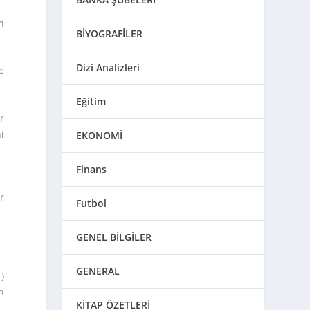
n
BİYOGRAFİLER
Dizi Analizleri
e
Eğitim
r
i
EKONOMİ
Finans
r
Futbol
GENEL BİLGİLER
GENERAL
)
n
KİTAP ÖZETLERİ