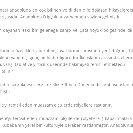
sanesi anadoluda en cok bilinen ve dilden dile dolaşan hikayelerde
anrıçasıdır. Anadoluda Frigyalılar zamanında söylenegelmiştir.
r dayanan eski bir geleneğe sahip ve Çatalhöyük bölgesinde dil
 kadınsı özellikleri abartılmış, ayaklarının arasında yeni doğmuş bi
tan yapılmış, genç bir kadın figürüdür.İki aslanın arasında, ellerin
 vahşi tabiat ve yırtıcılık üzerinde hakimiyeti temsil etmektedir.
bilinir.
r daha sonraki eserlere –özellikle Roma Döneminde arabası aslanla
iştir.
le’yi temsil eden muazzam ölçülerde rölyeflere rastlanır.
bele’yi temsil eden muazzam ölçülerde rölyeflere ( kabartmalara 
sı Kubaba’nın yerel bir kültürüyle beraber rastlanmıştır. Anadolunu