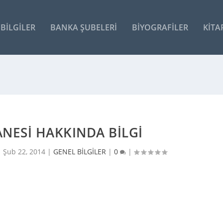
BILGILER
BANKA ŞUBELERI
BIYOGRAFILER
KITA
ANESI HAKKINDA BILGI
|
Şub 22, 2014
|
GENEL BİLGİLER
|
0
|