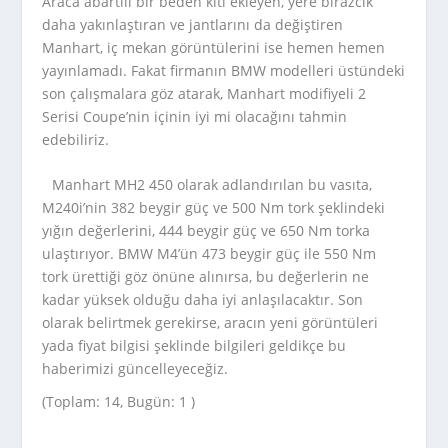
Araca abartılı bir beden kiti ekleyen, yere birazcık
daha yakınlaştıran ve jantlarını da değiştiren
Manhart, iç mekan görüntülerini ise hemen hemen
yayınlamadı. Fakat firmanın BMW modelleri üstündeki
son çalışmalara göz atarak, Manhart modifiyeli 2
Serisi Coupe’nin içinin iyi mi olacağını tahmin
edebiliriz.
Manhart MH2 450 olarak adlandırılan bu vasıta,
M240i’nin 382 beygir güç ve 500 Nm tork şeklindeki
yığın değerlerini, 444 beygir güç ve 650 Nm torka
ulaştırıyor. BMW M4’ün 473 beygir güç ile 550 Nm
tork ürettiği göz önüne alınırsa, bu değerlerin ne
kadar yüksek olduğu daha iyi anlaşılacaktır. Son
olarak belirtmek gerekirse, aracın yeni görüntüleri
yada fiyat bilgisi şeklinde bilgileri geldikçe bu
haberimizi güncelleyeceğiz.
(Toplam: 14, Bugün: 1 )