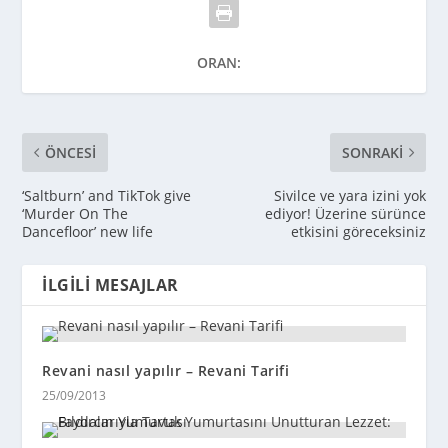
ORAN:
ÖNCESI
SONRAKI
‘Saltburn’ and TikTok give
Sivilce ve yara izini yok
‘Murder On The
ediyor! Üzerine sürünce
Dancefloor’ new life
etkisini göreceksiniz
İLGILI MESAJLAR
Revani nasıl yapılır – Revani Tarifi
25/09/2013