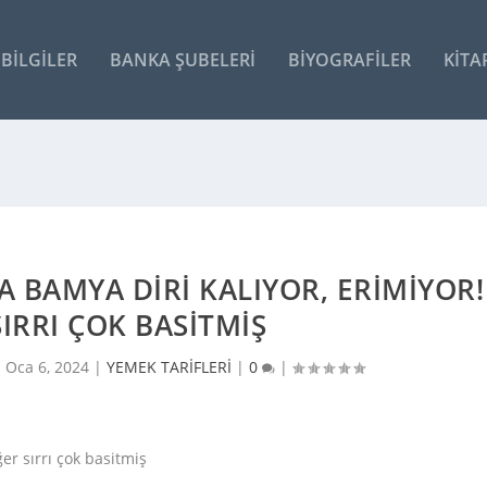
BILGILER
BANKA ŞUBELERI
BIYOGRAFILER
KITA
CA BAMYA DIRI KALIYOR, ERIMIYOR!
IRRI ÇOK BASITMIŞ
|
Oca 6, 2024
|
YEMEK TARİFLERİ
|
0
|