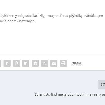
işirirken yanlış adımlar izliyormuşuz. Fazla pişirdikçe sönükleşen
akip ederek hazırlayın.
ORAN:
SO
Scientists find megalodon tooth in a really 