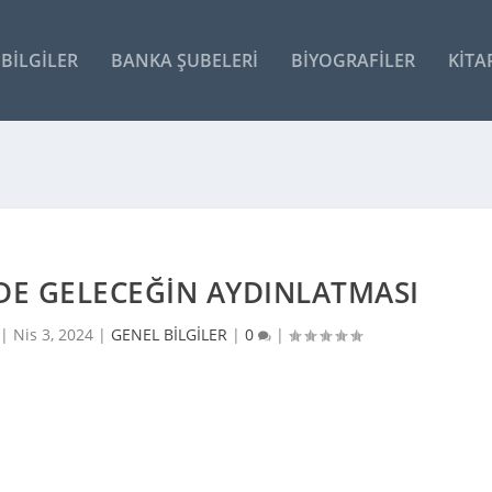
BILGILER
BANKA ŞUBELERI
BIYOGRAFILER
KITA
DE GELECEĞIN AYDINLATMASI
 |
Nis 3, 2024
|
GENEL BİLGİLER
|
0
|