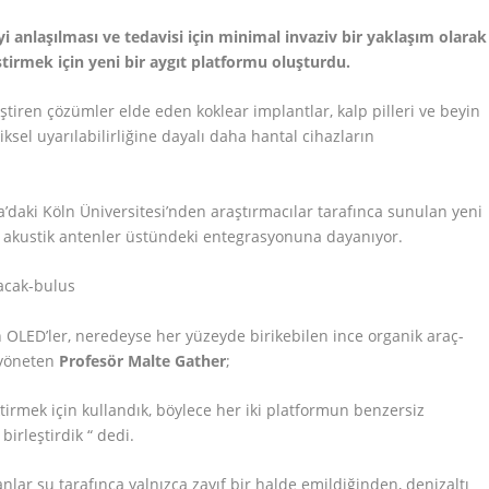
yi anlaşılması ve tedavisi için minimal invaziv bir yaklaşım olarak
tirmek için yeni bir aygıt platformu oluşturdu.
iştiren çözümler elde eden koklear implantlar, kalp pilleri ve beyin
iksel uyarılabilirliğine dayalı daha hantal cihazların
a’daki Köln Üniversitesi’nden araştırmacılar tarafınca sunulan yeni
r) akustik antenler üstündeki entegrasyonuna dayanıyor.
n OLED’ler, neredeyse her yüzeyde birikebilen ince organik araç-
 yöneten
Profesör Malte Gather
;
iktirmek için kullandık, böylece her iki platformun benzersiz
birleştirdik “ dedi.
nlar su tarafınca yalnızca zayıf bir halde emildiğinden, denizaltı