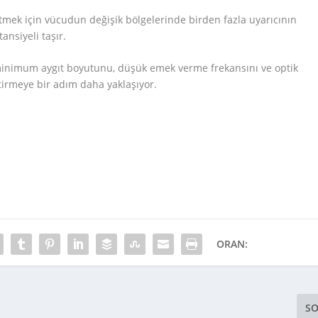
 etmek için vücudun değişik bölgelerinde birden fazla uyarıcının
ansiyeli taşır.
k minimum aygıt boyutunu, düşük emek verme frekansını ve optik
ştirmeye bir adım daha yaklaşıyor.
ORAN:
SO