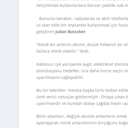
iletişiminde kullanılanlara benzer şekilde sub-m
Bununla beraber, radyolarda ve akıllı telefonl
izi olan tıbbi bir implantta kullanılmak için fazl
geliştiren
Julian Butscher
:
“Klasik bir antenin aksine, düşük frekanslı bir 
fazlaca minik olabilir.” dedi.
Kablosuz ışık yürüyerek aygıt, elektriksel stimül
stimülasyonu hedefler, zira daha hücre seçici ol
uyarılmasını sağlayabilir.
Bu tür teknikler, mesela başka türlü tedavi edil
ümit verici sonuçlar göstermiştir. Ortaya çıkan 
uyarılmalıdır ve bundan dolayı çağdaş beyin uyar
Bilim adamları, değişik akustik antenlerin emek 
ayarlayarak, minik ampullerinin birçoğunu bağımsı