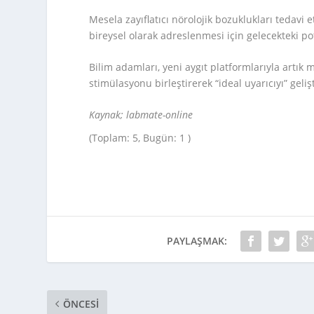
Mesela zayıflatıcı nörolojik bozuklukları tedavi
bireysel olarak adreslenmesi için gelecekteki pot
Bilim adamları, yeni aygıt platformlarıyla artı
stimülasyonu birleştirerek “ideal uyarıcıyı” geli
Kaynak; labmate-online
(Toplam: 5, Bugün: 1 )
PAYLAŞMAK:
ÖNCESI