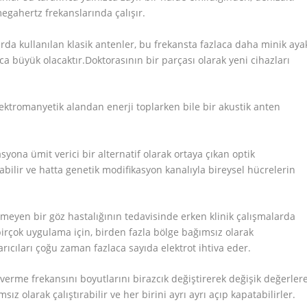
egahertz frekanslarında çalışır.
arda kullanılan klasik antenler, bu frekansta fazlaca daha minik aya
aca büyük olacaktır.Doktorasının bir parçası olarak yeni cihazları
elektromanyetik alandan enerji toplarken bile bir akustik anten
asyona ümit verici bir alternatif olarak ortaya çıkan optik
abilir ve hatta genetik modifikasyon kanalıyla bireysel hücrelerin
emeyen bir göz hastalığının tedavisinde erken klinik çalışmalarda
birçok uygulama için, birden fazla bölge bağımsız olarak
ıcıları çoğu zaman fazlaca sayıda elektrot ihtiva eder.
verme frekansını boyutlarını birazcık değiştirerek değişik değerler
z olarak çalıştırabilir ve her birini ayrı ayrı açıp kapatabilirler.