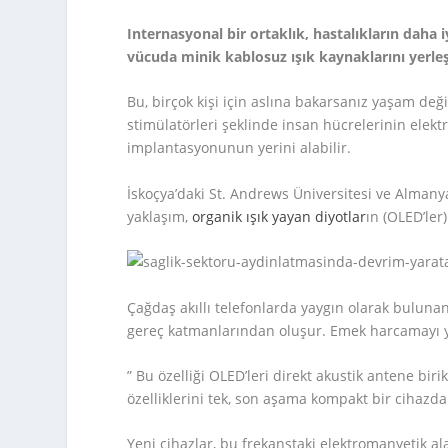
Internasyonal bir ortaklık, hastalıkların daha i
vücuda minik kablosuz ışık kaynaklarını yerleş
Bu, birçok kişi için aslına bakarsanız yaşam değ
stimülatörleri şeklinde insan hücrelerinin elektr
implantasyonunun yerini alabilir.
İskoçya’daki St. Andrews Üniversitesi ve Almany
yaklaşım,
organik ışık yayan diyotlar
ın (OLED’le
Çağdaş akıllı telefonlarda yaygın olarak buluna
gereç katmanlarından oluşur. Emek harcamayı
” Bu özelliği OLED’leri direkt akustik antene bir
özelliklerini tek, son aşama kompakt bir cihazda 
Yeni cihazlar, bu frekanstaki elektromanyetik ala