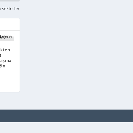
 sektörler
ikten
t
laşma
ğin
e