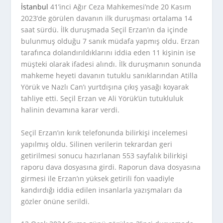
İstanbul
41’inci Ağır Ceza Mahkemesi’nde 20 Kasım
2023’de görülen davanın ilk duruşması ortalama 14
saat sürdü. İlk duruşmada Seçil Erzan’ın da içinde
bulunmuş olduğu 7 sanık müdafa yapmış oldu. Erzan
tarafınca dolandırıldıklarını iddia eden 11 kişinin ise
müşteki olarak ifadesi alındı. İlk duruşmanın sonunda
mahkeme heyeti davanın tutuklu sanıklarından Atilla
Yörük ve Nazlı Can’ı yurtdışına çıkış yasağı koyarak
tahliye etti. Seçil Erzan ve Ali Yörük’ün tutukluluk
halinin devamına karar verdi.
Seçil Erzan’ın kırık telefonunda bilirkişi incelemesi
yapılmış oldu. Silinen verilerin tekrardan geri
getirilmesi sonucu hazırlanan 553 sayfalık bilirkişi
raporu dava dosyasına girdi. Raporun dava dosyasına
girmesi ile Erzan’ın yüksek getirili fon vaadiyle
kandırdığı iddia edilen insanlarla yazışmaları da
gözler önüne serildi.