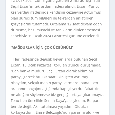
12 Ocak 2024 Cuma günü görülen 2’inci duruşmada
Seçil Erzan’ın tekrardan ifadesi alındı. Erzan, 4’üncü
kez verdiği ifadesinde kendisini cezaevine götürmüş
olan süreci tüm bilgileri ile tekrardan anlatırken
gözyaşlarını tutamadı. Ortalama 12 saat devam eden
duruşma, bazı müşteki ve tanıkların dinlenememesi
sebebiyle 15 Ocak 2024 Pazartesi gününe ertelendi.
‘MAĞDURLAR İÇİN ÇOK ÜZGÜNÜM’
Her ifadesinde değişik beyanlarda bulunan Seçil
Erzan, 15 Ocak Pazartesi görülen 3’üncü duruşmada,
“Ben banka müdürü Seçil Erzan olarak aldım bu
parayı, gerçek bu. Bir saat ilkin işten ayrılmış
olsaydım, Selçuk İnan o parayı vermezdi bana. Ben
arabanın bagajını açtığımda kapışılıyordu. Fakat kim
ne aldığını söylemezse biz gerçeği ortaya çıkaramayız.
Fonu ben öncelikle Semih Kaya’ya söyledim. Bu para
bende değil. Akıl tutulması yaşadım. Oldukca
korkuyordum. Emre Belözoğlu’nun parasını aldık ve