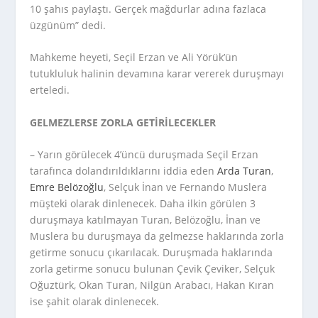
10 şahıs paylaştı. Gerçek mağdurlar adına fazlaca
üzgünüm” dedi.
Mahkeme heyeti, Seçil Erzan ve Ali Yörük’ün
tutukluluk halinin devamına karar vererek duruşmayı
erteledi.
GELMEZLERSE ZORLA GETİRİLECEKLER
– Yarın görülecek 4’üncü duruşmada Seçil Erzan
tarafınca dolandırıldıklarını iddia eden
Arda Turan
,
Emre Belözoğlu
, Selçuk İnan ve Fernando Muslera
müşteki olarak dinlenecek. Daha ilkin görülen 3
duruşmaya katılmayan Turan, Belözoğlu, İnan ve
Muslera bu duruşmaya da gelmezse haklarında zorla
getirme sonucu çıkarılacak. Duruşmada haklarında
zorla getirme sonucu bulunan Çevik Çeviker, Selçuk
Oğuztürk, Okan Turan, Nilgün Arabacı, Hakan Kıran
ise şahit olarak dinlenecek.