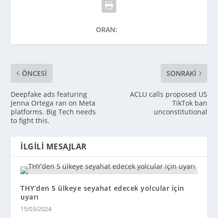
ORAN:
ÖNCESI
SONRAKI
Deepfake ads featuring
ACLU calls proposed US
Jenna Ortega ran on Meta
TikTok ban
platforms. Big Tech needs
unconstitutional
to fight this.
İLGILI MESAJLAR
THY’den 5 ülkeye seyahat edecek yolcular için
uyarı
15/03/2024