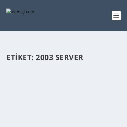
ETIKET:
2003 SERVER
WINDOWS 7 DE SERVER BAĞLANTI SORUNU
admin
tarafından |
May 31, 2013
|
TEKNOLOJİ
|
0
|
Windows 7 de Server Bağlantı Sorunu win7 de
servera bazı durumlarda bağlanamayabilirsiniz....
DEVAMINI OKU