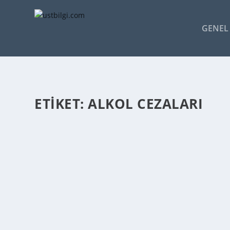
GENEL 
ETIKET:
ALKOL CEZALARI
UYUŞTURUCU VE ALKOL ALAN SÜRÜCÜLERE
admin
tarafından |
Haz 15, 2013
|
GENEL BİLGİLER
|
0
|
Uyuşturucu ve alkol alan sürücülere ağır cezalar geli
DEVAMINI OKU