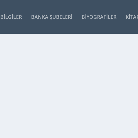
BILGILER
BANKA ŞUBELERI
BIYOGRAFILER
KITA
 AĞIR CEZALAR GELIYOR
yor Güvenlik Genel Müdürlüğü, Meclis’te kabul...