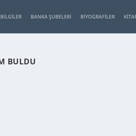
BILGILER
BANKA ŞUBELERI
BIYOGRAFILER
KITA
IM BULDU
lerin yiyebileceği ilk hazır yemek, nişasta...