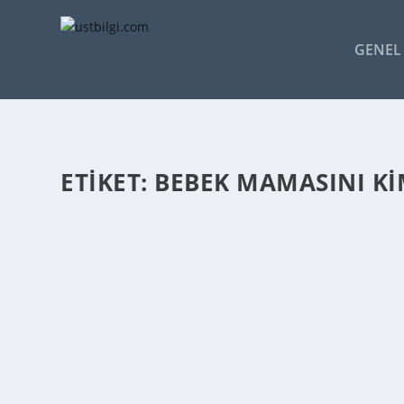
GENEL 
ETIKET:
BEBEK MAMASINI K
BEBEK MAMASI NE ZAMAN İCAT EDILDI
admin
tarafından |
Nis 16, 2014
|
GENEL BİLGİLER
|
0
|
1867’ de Henri Nestle, ilk bebek mamasını üretti. Bebek
DEVAMINI OKU