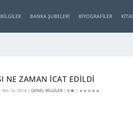
BILGILER
BANKA ŞUBELERI
BIYOGRAFILER
KITA
 NE ZAMAN İCAT EDILDI
 |
Nis 16, 2014
|
GENEL BİLGİLER
|
0
|