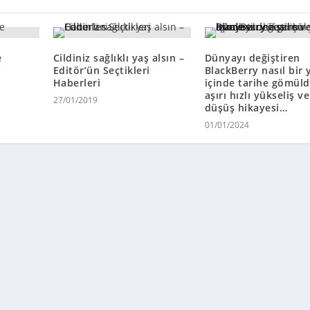
e
Cildiniz sağlıklı yaş alsın –
Dünyayı değiştiren
Editör’ün Seçtikleri
BlackBerry nasıl bir y
Haberleri
içinde tarihe gömüld
aşırı hızlı yükseliş ve
27/01/2019
düşüş hikayesi…
01/01/2024