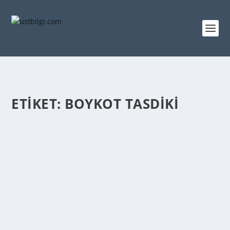
ETIKET:
BOYKOT TASDIKI
FATURA VE BOYKOT TASDIKI YAPILMASI
GEREKEN ÜLKELER
admin
tarafından |
Mar 23, 2014
|
GENEL BİLGİLER
|
0
|
Fatura Tasdiki Yapılması Gereken Ülkeler Aşağıdaki
ülkelere yapılan ihracatta fatura, ilgili ülke...