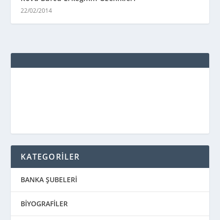
BANKA ŞUBELERİ
BİYOGRAFİLER
Dizi Analizleri
Eğitim
EKONOMİ
Finans
Futbol
GENEL BİLGİLER
GENERAL