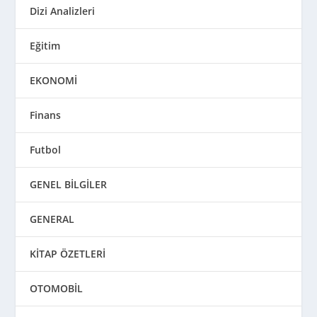
KİTAP ÖZETLERİ
OTOMOBİL
RÜYA YORUMLARI
SAĞLIK
ŞARKI SÖZLERİ
SEYAHAT REHBERLERİ
TARİH
TEKNOLOJİ
Ünlüler