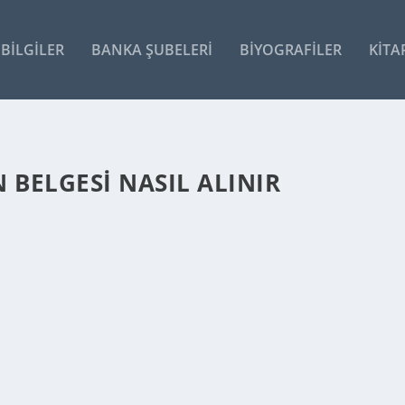
BILGILER
BANKA ŞUBELERI
BIYOGRAFILER
KITA
N BELGESI NASIL ALINIR
I HAKKINDA BILGI
şvurular kayıtlı oldukları ve/veya...