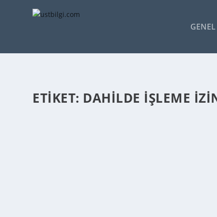
GENEL 
ETIKET:
DAHILDE İŞLEME İZI
DAHILDE İŞLEME İZIN BELGESININ ALINMAS
admin
tarafından |
Şub 25, 2014
|
GENEL BİLGİLER
|
0
|
Dahilde İşleme İzin Belgesi almak amacıyla yapılacak ba
DEVAMINI OKU