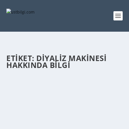
ETIKET:
DIYALIZ MAKINESI
HAKKINDA BILGI
DIYALIZ MAKINESI NE ZAMAN ICAT EDILDI
admin
tarafından |
Şub 24, 2014
|
GENEL BİLGİLER
|
0
|
1985’ TE Willem J. Kolff, diyaliz makinesini icat etti.
Böbrek hastaları için en büyük icat...