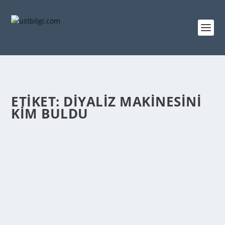
ETIKET:
DIYALIZ MAKINESINI
KIM BULDU
DIYALIZ MAKINESI NE ZAMAN ICAT EDILDI
admin
tarafından |
Şub 24, 2014
|
GENEL BİLGİLER
|
0
|
1985’ TE Willem J. Kolff, diyaliz makinesini icat etti.
Böbrek hastaları için en büyük icat...