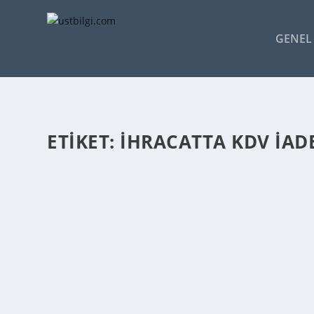
GENEL 
ETIKET:
İHRACATTA KDV İADE
İHRACATTA KDV İADESI
admin
tarafından |
Mar 23, 2014
|
GENEL BİLGİLER
|
0
|
İhrac edilen malların üretimi amacıyla, hammadde ve d
DEVAMINI OKU