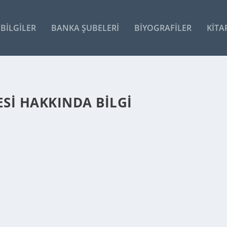
BILGILER
BANKA ŞUBELERI
BIYOGRAFILER
KITA
SI HAKKINDA BILGI
iğer girdilerin tedariği esnasında ödenmiş...