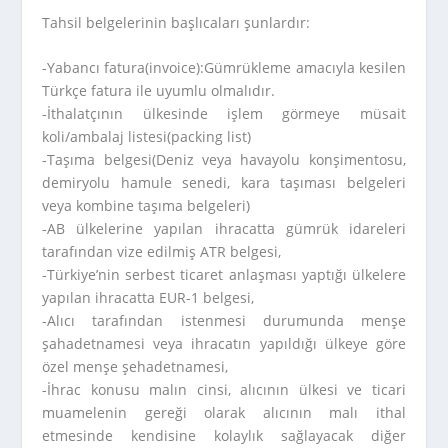
Tahsil belgelerinin başlıcaları şunlardır:
-Yabancı fatura(invoice):Gümrükleme amacıyla kesilen
Türkçe fatura ile uyumlu olmalıdır.
-İthalatçının ülkesinde işlem görmeye müsait
koli/ambalaj listesi(packing list)
-Taşıma belgesi(Deniz veya havayolu konşimentosu,
demiryolu hamule senedi, kara taşıması belgeleri
veya kombine taşıma belgeleri)
-AB ülkelerine yapılan ihracatta gümrük idareleri
tarafından vize edilmiş ATR belgesi,
-Türkiye’nin serbest ticaret anlaşması yaptığı ülkelere
yapılan ihracatta EUR-1 belgesi,
-Alıcı tarafından istenmesi durumunda menşe
şahadetnamesi veya ihracatın yapıldığı ülkeye göre
özel menşe şehadetnamesi,
-İhrac konusu malın cinsi, alıcının ülkesi ve ticari
muamelenin gereği olarak alıcının malı ithal
etmesinde kendisine kolaylık sağlayacak diğer