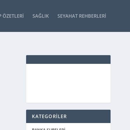
P ÖZETLERI
SAĞLIK
SEYAHAT REHBERLERI
a, I.
KATEGORİLER
BANKA ŞUBELERİ