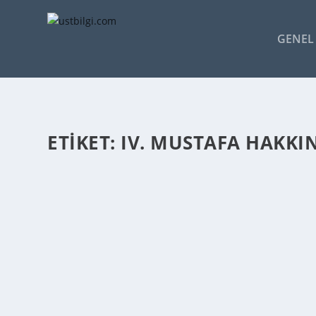
GENEL 
ETIKET:
IV. MUSTAFA HAKKIN
IV. MUSTAFA NASIL ÖLDÜRÜLDÜ – IV. MUS
admin
tarafından |
Oca 3, 2015
|
GENEL BİLGİLER
|
0
|
Tahtından indirileceği korkusuyla amcası III. Selim’in
Abdülhamid’in oğludur. Alemdar Mustafa Paşa isyanı il
DEVAMINI OKU