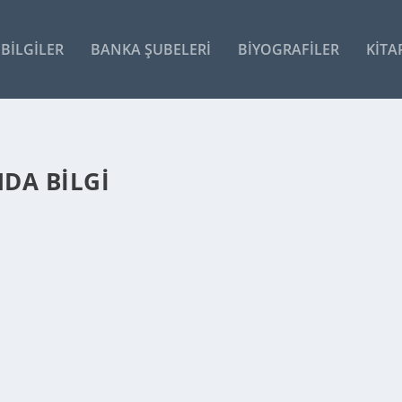
BILGILER
BANKA ŞUBELERI
BIYOGRAFILER
KITA
DA BILGI
TAFA HAKKINDA BILGI
 ve kardeşi Sultan II. Mahmud’un öldürülmesi emrini veren IV. Mustaf
e tahttan indirilmiş ve...