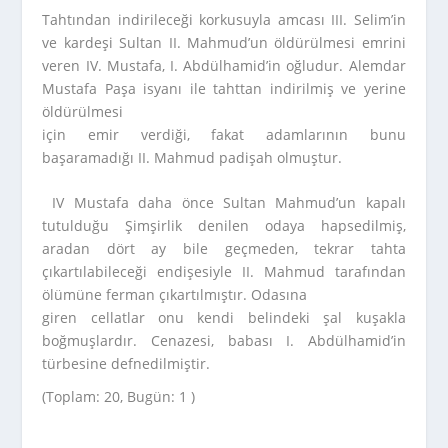
Tahtından indirileceği korkusuyla amcası III. Selim’in
ve kardeşi Sultan II. Mahmud’un öldürülmesi emrini
veren IV. Mustafa, I. Abdülhamid’in oğludur. Alemdar
Mustafa Paşa isyanı ile tahttan indirilmiş ve yerine
öldürülmesi
için emir verdiği, fakat adamlarının bunu
başaramadığı II. Mahmud padişah olmuştur.
IV Mustafa daha önce Sultan Mahmud’un kapalı
tutulduğu Şimşirlik denilen odaya hapsedilmiş,
aradan dört ay bile geçmeden, tekrar tahta
çıkartılabileceği endişesiyle II. Mahmud tarafından
ölümüne ferman çıkartılmıştır. Odasına
giren cellatlar onu kendi belindeki şal kuşakla
boğmuşlardır. Cenazesi, babası I. Abdülhamid’in
türbesine defnedilmiştir.
(Toplam: 20, Bugün: 1 )