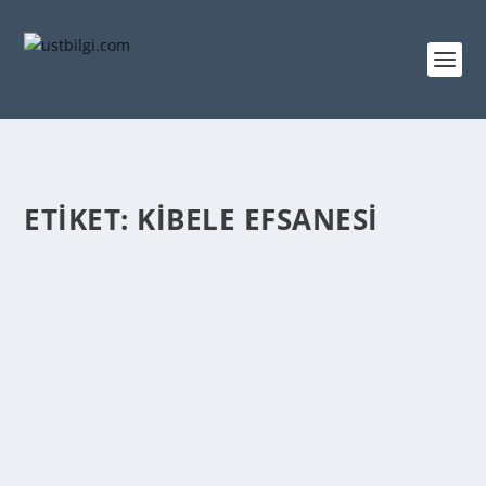
ETIKET:
KIBELE EFSANESI
KIBELE EFSANESI HAKKINDA BILGI
admin
tarafından |
Şub 22, 2014
|
GENEL BİLGİLER
|
0
|
Kibele tanrısı ya da bir diğer adıyla kibele efsanesi
anadoluda en cok bilinen ve dilden dile...
DEVAMINI OKU