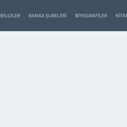
BILGILER
BANKA ŞUBELERI
BIYOGRAFILER
KITA
A BILGI
an birimlerin kaç olduğunu anlatan...