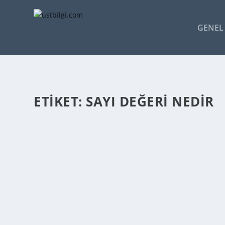
GENEL 
ETIKET:
SAYI DEĞERI NEDIR
SAYI DEĞERI NEDIR – SAYI DEĞERI HAKKIND
admin
tarafından |
Şub 25, 2014
|
GENEL BİLGİLER
|
0
|
Sayı; Sayma, ölçme, tartma gibi işlerin sonunda bulun
DEVAMINI OKU