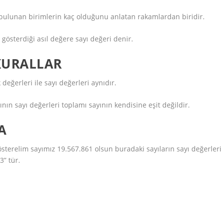
bulunan birimlerin kaç olduğunu anlatan rakamlardan biridir.
österdiği asıl değere sayı değeri denir.
 KURALLAR
değerleri ile sayı değerleri aynıdır.
ının sayı değerleri toplamı sayının kendisine eşit değildir.
A
österelim sayımız 19.567.861 olsun buradaki sayıların sayı değerler
43” tür.