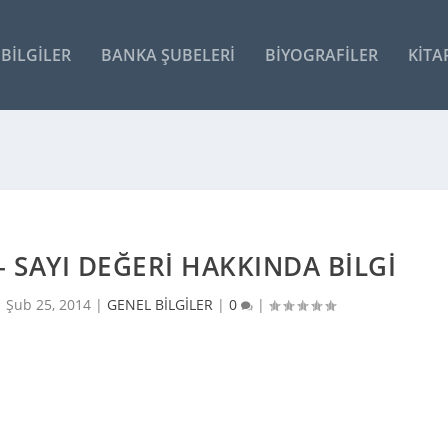
BILGILER
BANKA ŞUBELERI
BIYOGRAFILER
KITA
– SAYI DEĞERI HAKKINDA BILGI
|
Şub 25, 2014
|
GENEL BİLGİLER
|
0
|