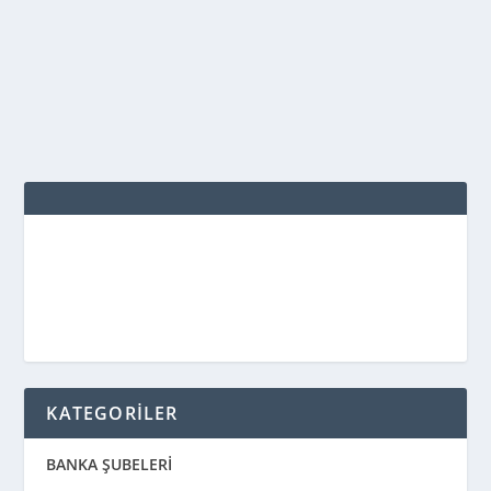
kaldıktan sonra Serasker Avni Paşa, Mütercim Rüştü
ve Mithat Paşa...
DEVAMINI OKU
KATEGORİLER
BANKA ŞUBELERİ