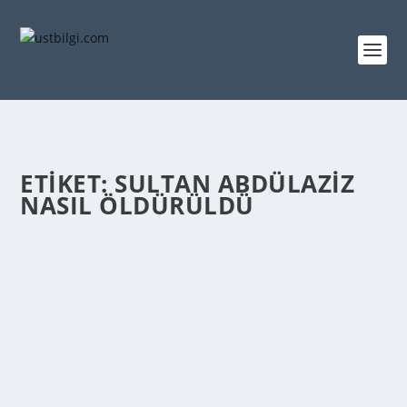
ETIKET:
SULTAN ABDÜLAZIZ
NASIL ÖLDÜRÜLDÜ
SULTAN ABDÜLAZIZ NASIL ÖLDÜRÜLDÜ –
SULTAN ABDÜLAZIZ HAKKINDA BILGI
admin
tarafından |
Oca 4, 2015
|
GENEL BİLGİLER
|
0
|
Osmanlı padişahlarının otuz ikincisi olarak tahta
çıkan Abdülaziz, II. Mahmud’un oğludur. Babasının
vefatı üzerine padişah olmuş, 15 yıl kadar bu görevde