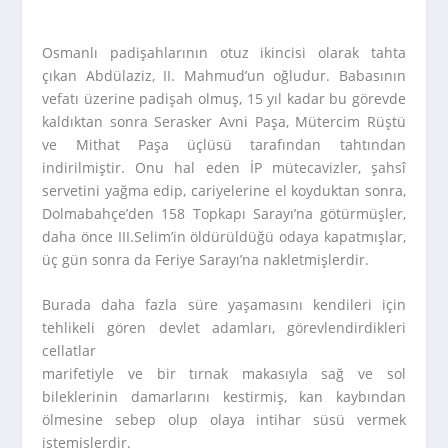
Osmanlı padişahlarının otuz ikincisi olarak tahta
çıkan Abdülaziz, II. Mahmud’un oğludur. Babasının
vefatı üzerine padişah olmuş, 15 yıl kadar bu görevde
kaldıktan sonra Serasker Avni Paşa, Mütercim Rüştü
ve Mithat Paşa üçlüsü tarafından tahtından
indirilmiştir. Onu hal eden İP mütecavizler, şahsî
servetini yağma edip, cariyelerine el koyduktan sonra,
Dolmabahçe’den 158 Topkapı Sarayı’na götürmüşler,
daha önce III.Selim’in öldürüldüğü odaya kapatmışlar,
üç gün sonra da Feriye Sarayı’na nakletmişlerdir.
Burada daha fazla süre yaşamasını kendileri için
tehlikeli gören devlet adamları, görevlendirdikleri
cellatlar
marifetiyle ve bir tırnak makasıyla sağ ve sol
bileklerinin damarlarını kestirmiş, kan kaybından
ölmesine sebep olup olaya intihar süsü vermek
istemişlerdir.