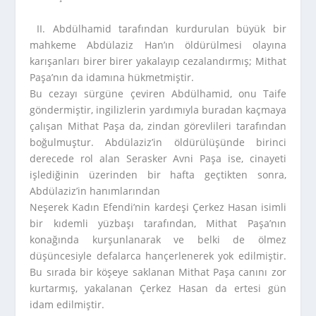
II. Abdülhamid tarafından kurdurulan büyük bir
mahkeme Abdülaziz Han’ın öldürülmesi olayına
karışanları birer birer yakalayıp cezalandırmış; Mithat
Paşa’nın da idamına hükmetmiştir.
Bu cezayı sürgüne çeviren Abdülhamid, onu Taife
göndermiştir, ingilizlerin yardımıyla buradan kaçmaya
çalışan Mithat Paşa da, zindan görevlileri tarafından
boğulmuştur. Abdülaziz’in öldürülüşünde birinci
derecede rol alan Serasker Avni Paşa ise, cinayeti
işlediğinin üzerinden bir hafta geçtikten sonra,
Abdülaziz’in hanımlarından
Neşerek Kadın Efendi’nin kardeşi Çerkez Hasan isimli
bir kıdemli yüzbaşı tarafından, Mithat Paşa’nın
konağında kurşunlanarak ve belki de ölmez
düşüncesiyle defalarca hançerlenerek yok edilmiştir.
Bu sırada bir köşeye saklanan Mithat Paşa canını zor
kurtarmış, yakalanan Çerkez Hasan da ertesi gün
idam edilmiştir.