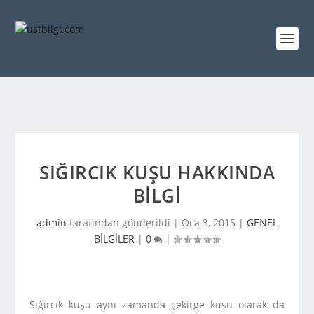
SIĞIRCIK KUŞU HAKKINDA
BILGI
admin
tarafından gönderildi |
Oca 3, 2015
|
GENEL
BİLGİLER
|
0
|
Sığırcık kuşu aynı zamanda çekirge kuşu olarak da