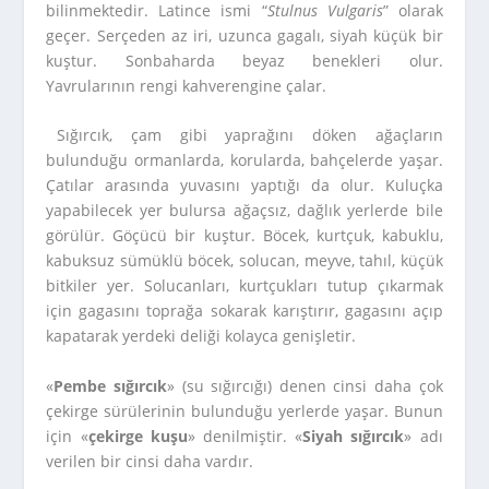
bilinmektedir. Latince ismi “
Stulnus Vulgaris
” olarak
geçer. Serçeden az iri, uzunca gagalı, siyah küçük bir
kuştur. Sonbaharda beyaz benekleri olur.
Yavrularının rengi kahverengine çalar.
Sığırcık, çam gibi yaprağını döken ağaçların
bulunduğu ormanlarda, korularda, bahçelerde yaşar.
Çatılar arasında yuvasını yaptığı da olur. Kuluçka
yapabilecek yer bulursa ağaçsız, dağlık yerlerde bile
görülür. Göçücü bir kuştur. Böcek, kurtçuk, kabuklu,
kabuksuz sümüklü böcek, solucan, meyve, tahıl, küçük
bitkiler yer. Solucanları, kurtçukları tutup çıkarmak
için gagasını toprağa sokarak karıştırır, gagasını açıp
kapatarak yerdeki deliği kolayca genişletir.
«
Pembe sığırcık
» (su sığırcığı) denen cinsi daha çok
çekirge sürülerinin bulunduğu yerlerde yaşar. Bunun
için «
çekirge kuşu
» denilmiştir. «
Siyah sığırcık
» adı
verilen bir cinsi daha vardır.