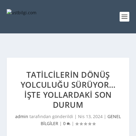
TATILCILERIN DÖNÜŞ
YOLCULUĞU SÜRÜYOR…
İŞTE YOLLARDAKI SON
DURUM
admin
tarafından gönderildi |
Nis 13, 2024
|
GENEL
BİLGİLER
|
0
|