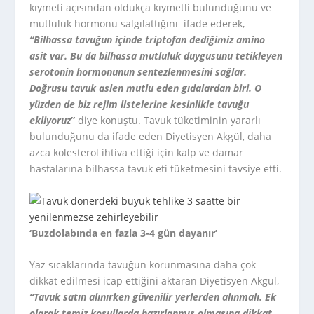
kıymeti açısından oldukça kıymetli bulunduğunu ve
mutluluk hormonu salgılattığını ifade ederek,
“Bilhassa tavuğun içinde triptofan dediğimiz amino
asit var. Bu da bilhassa mutluluk duygusunu tetikleyen
serotonin hormonunun sentezlenmesini sağlar.
Doğrusu tavuk aslen mutlu eden gıdalardan biri. O
yüzden de biz rejim listelerine kesinlikle tavuğu
ekliyoruz
”
diye konuştu. Tavuk tüketiminin yararlı
bulunduğunu da ifade eden Diyetisyen Akgül, daha
azca kolesterol ihtiva ettiği için kalp ve damar
hastalarına bilhassa tavuk eti tüketmesini tavsiye etti.
‘Buzdolabında en fazla 3-4 gün dayanır’
Yaz sıcaklarında tavuğun korunmasına daha çok
dikkat edilmesi icap ettiğini aktaran Diyetisyen Akgül,
“Tavuk satın alınırken güvenilir yerlerden alınmalı. Ek
olarak temiz koşullarda hazırlanmış olmasına dikkat