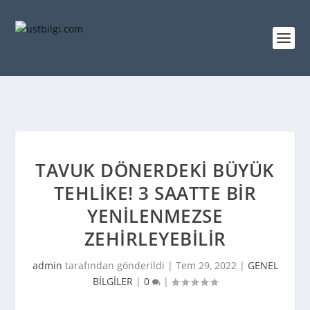
TAVUK DÖNERDEKI BÜYÜK
TEHLIKE! 3 SAATTE BIR
YENILENMEZSE
ZEHIRLEYEBILIR
admin
tarafından gönderildi |
Tem 29, 2022
|
GENEL
BİLGİLER
|
0
|