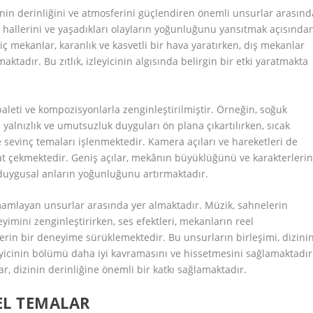
nin derinliğini ve atmosferini güçlendiren önemli unsurlar arasınd
 hallerini ve yaşadıkları olayların yoğunluğunu yansıtmak açısında
 iç mekanlar, karanlık ve kasvetli bir hava yaratırken, dış mekanlar
ktadır. Bu zıtlık, izleyicinin algısında belirgin bir etki yaratmakta
paleti ve kompozisyonlarla zenginleştirilmiştir. Örneğin, soğuk
yalnızlık ve umutsuzluk duyguları ön plana çıkartılırken, sıcak
 ve sevinç temaları işlenmektedir. Kamera açıları ve hareketleri de
kat çekmektedir. Geniş açılar, mekânın büyüklüğünü ve karakterleri
, duygusal anların yoğunluğunu artırmaktadır.
mamlayan unsurlar arasında yer almaktadır. Müzik, sahnelerin
imini zenginleştirirken, ses efektleri, mekanların reel
rin bir deneyime sürüklemektedir. Bu unsurların birleşimi, dizini
eyicinin bölümü daha iyi kavramasını ve hissetmesini sağlamaktadır
, dizinin derinliğine önemli bir katkı sağlamaktadır.
EL TEMALAR