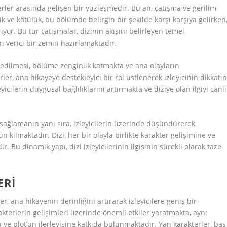
terler arasında gelişen bir yüzleşmedir. Bu an, çatışma ve gerilim
ilik ve kötülük, bu bölümde belirgin bir şekilde karşı karşıya gelirken
iyor. Bu tür çatışmalar, dizinin akışını belirleyen temel
 verici bir zemin hazırlamaktadır.
 edilmesi, bölüme zenginlik katmakta ve ana olayların
er, ana hikayeye destekleyici bir rol üstlenerek izleyicinin dikkatin
yicilerin duygusal bağlılıklarını artırmakta ve diziye olan ilgiyi canlı
 sağlamanın yanı sıra, izleyicilerin üzerinde düşündürerek
ılmaktadır. Dizi, her bir olayla birlikte karakter gelişimine ve
Bu dinamik yapı, dizi izleyicilerinin ilgisinin sürekli olarak taze
ERI
, ana hikayenin derinliğini artırarak izleyicilere geniş bir
kterlerin gelişimleri üzerinde önemli etkiler yaratmakta, aynı
ve plot’un ilerleyişine katkıda bulunmaktadır. Yan karakterler, baş