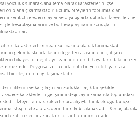
usal yolculuk sunarak, ana tema olarak karakterlerin içsel
leri ön plana çıkarmaktadır. Bölüm, bireylerin toplumla olan
rini sembolize eden olaylar ve diyaloglarla doludur. İzleyiciler, he
leriyle hesaplaşmalarını ve bu hesaplaşmanın sonuçlarını
lmaktadırlar.
yicilerin karakterlerle empati kurmasına olanak tanımaktadır.
arıdan gelen baskılarla kendi değerleri arasında bir çatışma
akterin hikayesine değil, aynı zamanda kendi hayatlarındaki benzer
k etmektedir. Duygusal zorluklarla dolu bu yolculuk, yalnızca
l bir eleştiri niteliği taşımaktadır.
rinliklerini ve karşılaştıkları zorlukları açık bir şekilde
r, sadece karakterlerin gelişimini değil, aynı zamanda toplumdaki
tedir. İzleyicilerin, karakterler aracılığıyla tanık olduğu bu içsel
nme isteğini ele alarak, derin bir etki bırakmaktadır. Sonuç olarak
ında kalıcı izler bırakacak unsurlar barındırmaktadır.