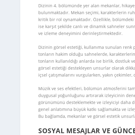
Dizinin 4. bölümünde yer alan mekanlar, hikaye
bulunmaktadır. Mekan seçimi, karakterlerin ruh
kritik bir rol oynamaktadır. Özellikle, bölümdeki
ise karşıt şekilde canlı ve dinamik sahneler sunma
ve izleme deneyimini derinleştirmektedir.
Dizinin görsel estetiği, kullanıma sunulan renk 
tonların hakim olduğu sahnelerde, karakterlerin 
tonların kullanıldığı anlarda ise birlik, dostluk
görsel estetiği destekleyen unsurlar olarak dik
içsel çatışmalarını vurgularken, yakın çekimler
Müzik ve ses efektleri, bölümün atmosferini ta
duygusal yoğunluğunu artırarak izleyicinin deney
görünümünü desteklemekte ve izleyiciyi daha de
genel anlatımına büyük katkı sağlamakta ve izl
Bu bağlamda, mekanlar ve görsel estetik unsurlar
SOSYAL MESAJLAR VE GÜNC