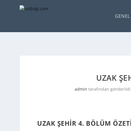
GENEL 
UZAK ŞEH
admin
tarafından gönderild
UZAK ŞEHIR 4. BÖLÜM ÖZET