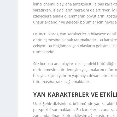
İkinci önemli olay, ana antagonist ile baş karak
yaratırken, izleyicilerin merakını da artırıyor. İy
izleyicilere ahlaki dilemmanın boyutlarını göster
unsurlardandır ve gelecek bölümler için heyecan
Üçüncü olarak, yan karakterlerin hikayeye dahil
derinleşmesine olanak tanımaktadır. Bu karakterl
çekiyor. Bu bağlamda, yan olayların gelişimi, izle
tutmaktadır.
Söz konusu ana olaylar, dizi içindeki bütünlüğü
derinlemesine bir deneyim yaşamalarını mümkün k
hikaye akışına yatırım yapmaya devam etmektedir. 
tutulmasına katkı sağlamaktadır.
YAN KARAKTERLER VE ETKIL
Uzak Şehir dizisinin 4. bölümünde yan karakterler
perspektif sunmaktadır. Bu karakterler, ana kara
zamanda dinamik bir etkileşim ağı oluşturmakta 