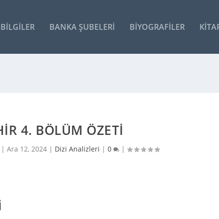
BILGILER
BANKA ŞUBELERI
BIYOGRAFILER
KITA
IR 4. BÖLÜM ÖZETI
i |
Ara 12, 2024
|
Dizi Analizleri
|
0
|
I