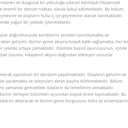
üşündüren ve duygusal bir yolculuğa çıkaran karmaşık hikayesiyle
de önemli bir dönüm noktası olarak kabul edilmektedir. Bu bölüm,
leşmesine ve olayların hızla iç içe geçmesine olanak tanımaktadır.
ölümde yoğun bir şekilde işlenmektedir.
laylar doğrultusunda kendilerini yeniden tanımlamakta ve
arakter gelişimi, dizinin genel akışına büyük katkı sağlamakta, her bi
ir şekilde ortaya çıkmaktadır. Özellikle başrol oyuncusunun, içinde
daki tutumu, hikayenin akışını doğrudan etkileyen unsurlar
 merak uyandıran bir deneyim yaşatmaktadır. Olayların gelişimi ve
lar yaratmakta ve izleyicileri ekran başına kilitlemektedir. Bölüm,
nı zamanda gelecekteki olayların da temellerini atmaktadır.
 dizinin ilerleyen bölümleri açısından büyük önem taşımaktadır. Bu
talarını aktaracak ve dizinin genel kurgusunu daha iyi anlamaların