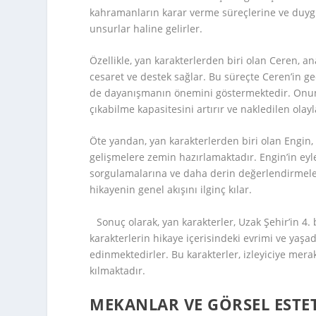
kahramanların karar verme süreçlerine ve duygu
unsurlar haline gelirler.
Özellikle, yan karakterlerden biri olan Ceren, an
cesaret ve destek sağlar. Bu süreçte Ceren’in 
de dayanışmanın önemini göstermektedir. Onun 
çıkabilme kapasitesini artırır ve nakledilen ola
Öte yandan, yan karakterlerden biri olan Engin, 
gelişmelere zemin hazırlamaktadır. Engin’in eylem
sorgulamalarına ve daha derin değerlendirmeler
hikayenin genel akışını ilginç kılar.
Sonuç olarak, yan karakterler, Uzak Şehir’in 4
karakterlerin hikaye içerisindeki evrimi ve yaş
edinmektedirler. Bu karakterler, izleyiciye merak
kılmaktadır.
MEKANLAR VE GÖRSEL ESTE