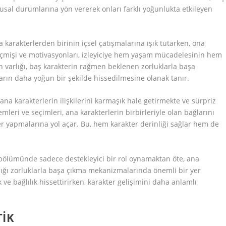
sal durumlarına yön vererek onları farklı yoğunlukta etkileyen
a karakterlerden birinin içsel çatışmalarına ışık tutarken, ona
geçmişi ve motivasyonları, izleyiciye hem yaşam mücadelesinin hem
varlığı, baş karakterin rağmen beklenen zorluklarla başa
yların daha yoğun bir şekilde hissedilmesine olanak tanır.
ana karakterlerin ilişkilerini karmaşık hale getirmekte ve sürpriz
leri ve seçimleri, ana karakterlerin birbirleriyle olan bağlarını
 yapmalarına yol açar. Bu, hem karakter derinliği sağlar hem de
. bölümünde sadece destekleyici bir rol oynamaktan öte, ana
adığı zorluklarla başa çıkma mekanizmalarında önemli bir yer
 ve bağlılık hissettirirken, karakter gelişimini daha anlamlı
TIK