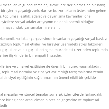
 mesajlar ve güncel temalar, izleyicilere derinlemesine bir bakış
 bireylerin yaşadığı zorlukları ve bu zorlukların üstesinden gelme
e, toplumsal eşitlik, adalet ve dayanışma kavramları öne
leyicilere sosyal adalet arayışının ne denli önemli olduğunu
n hayatındaki yansımalarını ele alır.
konomik zorluklar çerçevesinde insanların yaşadığı sosyal baskıyı
zliğin toplumsal etkileri ve bireyler üzerindeki stres faktörleri
tığı güçlükler ve bu güçlükleri aşma mücadelesi üzerinden toplumda
rine ilişkin derin bir empati hisseder.
llerine ve cinsiyet eşitliğine de önemli bir vurgu yapmaktadır.
 toplumsal normlar ve cinsiyet ayrımcılığı tartışmalarına zemin
l cinsiyet eşitliğinin sağlanmasının önemi etkili bir şekilde
yal mesajlar ve güncel temalar sunarak, izleyicilerde farkındalık
ece bir eğlence aracı olmanın ötesine geçmekte ve toplumsal
tedir.