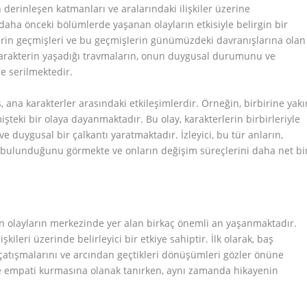
 derinleşen katmanları ve aralarındaki ilişkiler üzerine
daha önceki bölümlerde yaşanan olayların etkisiyle belirgin bir
erin geçmişleri ve bu geçmişlerin günümüzdeki davranışlarına olan
 karakterin yaşadığı travmaların, onun duygusal durumunu ve
e serilmektedir.
, ana karakterler arasındaki etkileşimlerdir. Örneğin, birbirine yakı
şteki bir olaya dayanmaktadır. Bu olay, karakterlerin birbirleriyle
e duygusal bir çalkantı yaratmaktadır. İzleyici, bu tür anların,
ıda bulunduğunu görmekte ve onların değişim süreçlerini daha net bi
en olayların merkezinde yer alan birkaç önemli an yaşanmaktadır.
şkileri üzerinde belirleyici bir etkiye sahiptir. İlk olarak, baş
el çatışmalarını ve arcından geçtikleri dönüşümleri gözler önüne
rle empati kurmasına olanak tanırken, aynı zamanda hikayenin