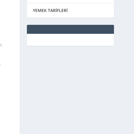
YEMEK TARİFLERİ
n
r