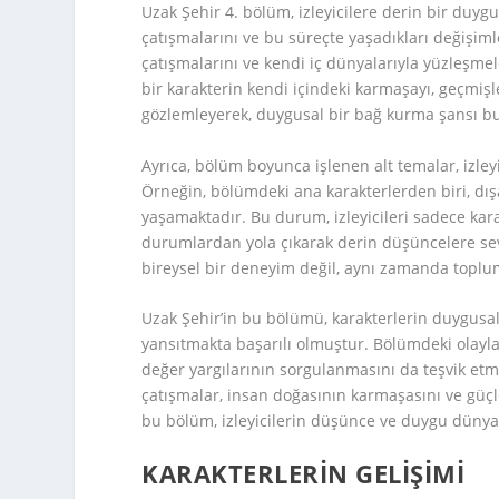
Uzak Şehir 4. bölüm, izleyicilere derin bir duyg
çatışmalarını ve bu süreçte yaşadıkları değişim
çatışmalarını ve kendi iç dünyalarıyla yüzleşmele
bir karakterin kendi içindeki karmaşayı, geçmiş
gözlemleyerek, duygusal bir bağ kurma şansı bu
Ayrıca, bölüm boyunca işlenen alt temalar, izle
Örneğin, bölümdeki ana karakterlerden biri, dış
yaşamaktadır. Bu durum, izleyicileri sadece kar
durumlardan yola çıkarak derin düşüncelere sev
bireysel bir deneyim değil, aynı zamanda toplumsa
Uzak Şehir’in bu bölümü, karakterlerin duygusal de
yansıtmakta başarılı olmuştur. Bölümdeki olayla
değer yargılarının sorgulanmasını da teşvik etmek
çatışmalar, insan doğasının karmaşasını ve güçle
bu bölüm, izleyicilerin düşünce ve duygu dünyas
KARAKTERLERIN GELIŞIMI