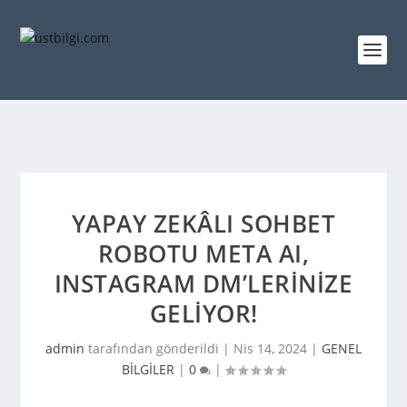
YAPAY ZEKÂLI SOHBET
ROBOTU META AI,
INSTAGRAM DM’LERINIZE
GELIYOR!
admin
tarafından gönderildi |
Nis 14, 2024
|
GENEL
BİLGİLER
|
0
|