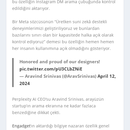
bu özelliğin Instagram DM arama çubuğunda kontrol
edildiğini aktarıyor.
Bir Meta sözcüsünün “Üretken suni zekâ destekli
deneyimlerimizi geliştiriliyoruz ve bunlardan
bazılarını sınırı olan bir kapasitede halka açık olarak
kontrol ediyoruz” demesi bu özelliğin hemen hemen
her insanın kullanımına açık olmadığını gösteriyor.
Honored and proud of our designers!
pic.twitter.com/pU3CLbZNiE
— Aravind Srinivas (@AravSrinivas)
April 12,
2024
Perplexity AI CEO’su Aravind Srinivas, arayüzün
startup’ın arama ekranına ne kadar fazlaca
benzediğine dikkat çekti.
Engadget
‘ın aktardığı bilgiye nazaran özellik genel