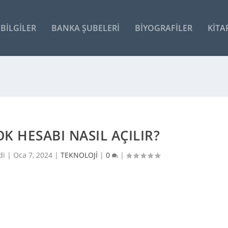
BILGILER
BANKA ŞUBELERI
BIYOGRAFILER
KITA
K HESABI NASIL AÇILIR?
di |
Oca 7, 2024
|
TEKNOLOJİ
|
0
|