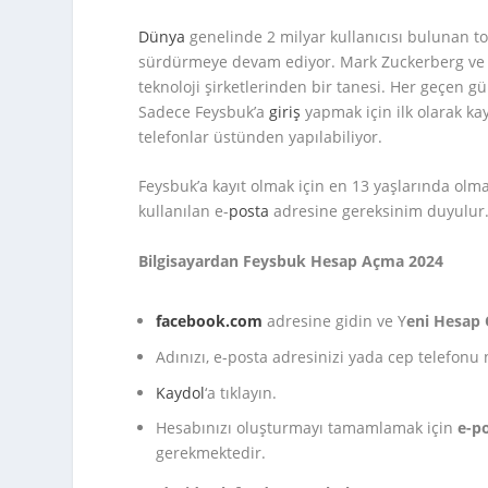
Dünya
genelinde 2 milyar kullanıcısı bulunan
sürdürmeye devam ediyor. Mark Zuckerberg ve 
teknoloji şirketlerinden bir tanesi. Her geçen g
Sadece Feysbuk’a
giriş
yapmak için ilk olarak ka
telefonlar üstünden yapılabiliyor.
Feysbuk’a kayıt olmak için en 13 yaşlarında ol
kullanılan e-
posta
adresine gereksinim duyulur
Bilgisayardan Feysbuk Hesap Açma 2024
facebook.com
adresine gidin ve Y
eni Hesap 
Adınızı, e-posta adresinizi yada cep telefonu n
Kaydol
‘a tıklayın.
Hesabınızı oluşturmayı tamamlamak için
e-p
gerekmektedir.