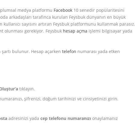
 toplumsal medya platformu
Facebook
10 senedir popülaritesini
oda arkadaşları tarafınca kurulan Feysbuk dünyanın en büyük
ün kullanıcı sayısını artıran Feysbuk platformunu kullanmak parasız
yıt olunması gerekiyor. Feysbuk
hesap açma
işlemi bilgisayar yada
ma şartı bulunur. Hesap açarken
telefon
numarası yada etken
.
Oluştur’a
tıklayın.
umaranızı, şifrenizi, doğum tarihinizi ve cinsiyetinizi girin.
osta
adresinizi yada
cep telefonu numaranızı
onaylamanız