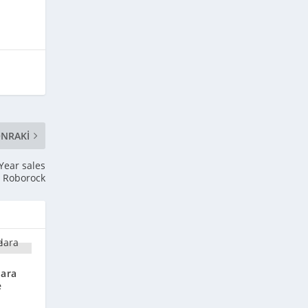
NRAKI
Year sales
, Roborock
lara
e