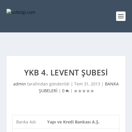
YKB 4. LEVENT ŞUBESI
admin
tarafından gönderildi |
Tem 31, 2013
|
BANKA
ŞUBELERİ
|
0
|
Banka Adı
Yapı ve Kredi Bankası A.Ş.