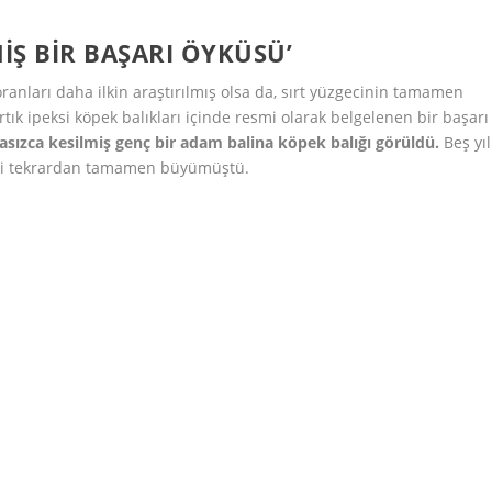
IŞ BIR BAŞARI ÖYKÜSÜ’
ranları daha ilkin araştırılmış olsa da, sırt yüzgecinin tamamen
rtık ipeksi köpek balıkları içinde resmi olarak belgelenen bir başarı
masızca kesilmiş genç bir adam balina köpek balığı görüldü.
Beş yıl
eci tekrardan tamamen büyümüştü.