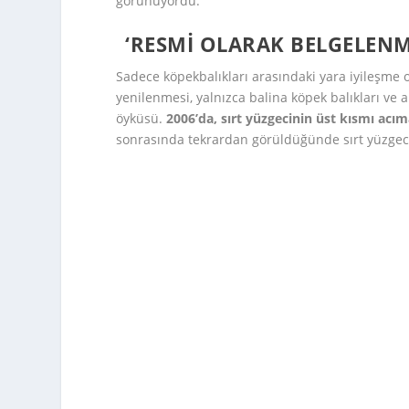
görünüyordu.
‘RESMI OLARAK BELGELENM
Sadece köpekbalıkları arasındaki yara iyileşme o
yenilenmesi, yalnızca balina köpek balıkları ve a
öyküsü.
2006’da, sırt yüzgecinin üst kısmı acı
sonrasında tekrardan görüldüğünde sırt yüzg