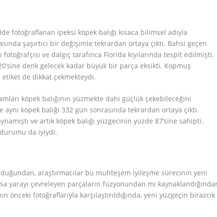
e fotoğraflanan ipeksi köpek balığı kısaca bilimsel adıyla
asında şaşırtıcı bir değişimle tekrardan ortaya çıktı. Bahsi geçen
fotoğrafçısı ve dalgıç tarafınca Florida kıyılarında tespit edilmişti.
20’sine denk gelecek kadar büyük bir parça eksikti. Kopmuş
 etiket de dikkat çekmekteydi.
mları köpek balığının yüzmekte dahi güçlük çekebileceğini
 aynı köpek balığı 332 gün sonrasında tekrardan ortaya çıktı.
namıştı ve artık köpek balığı yüzgecinin yüzde 87’sine sahipti.
durumu da iyiydi.
olduğundan, araştırmacılar bu muhteşem iyileşme sürecinin yeni
a yarayı çevreleyen parçaların füzyonundan mı kaynaklandığında
n önceki fotoğraflarıyla karşılaştırıldığında, yeni yüzgeçin birazcık