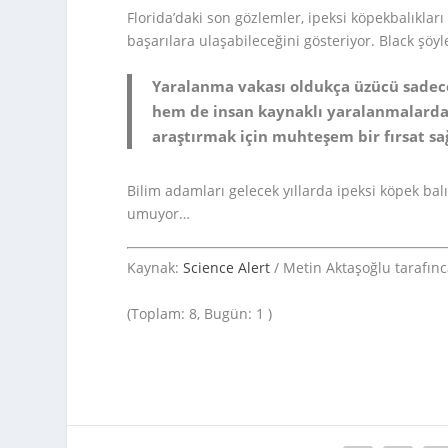
Florida’daki son gözlemler, ipeksi köpekbalıklar
başarılara ulaşabileceğini gösteriyor. Black şöyle
Yaralanma vakası oldukça üzücü sadece
hem de insan kaynaklı yaralanmalardan
araştırmak için muhteşem bir fırsat sa
Bilim adamları gelecek yıllarda ipeksi köpek bal
umuyor…
Kaynak:
Science Alert
/ Metin Aktaşoğlu tarafınca
(Toplam: 8, Bugün: 1 )