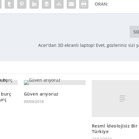
ORAN:
SO
Acer'dan 3D ekranlı laptop! Evet, gözleriniz sizi 
 burç
Güven arıyoruz
urç
09/09/2018
Resmî İdeolojisiz Bir
Türkiye