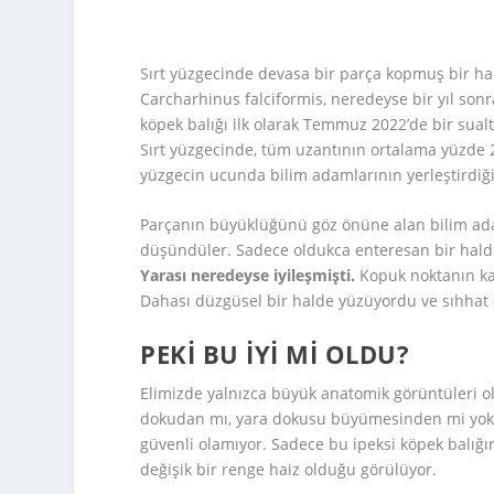
Sırt yüzgecinde devasa bir parça kopmuş bir hald
Carcharhinus falciformis, neredeyse bir yıl sonr
köpek balığı ilk olarak Temmuz 2022’de bir sualtı 
Sırt yüzgecinde, tüm uzantının ortalama yüzde 
yüzgecin ucunda bilim adamlarının yerleştirdiği
Parçanın büyüklüğünü göz önüne alan bilim ada
düşündüler. Sadece oldukca enteresan bir halde
Yarası neredeyse iyileşmişti.
Kopuk noktanın kay
Dahası düzgüsel bir halde yüzüyordu ve sıhhat 
PEKI BU IYI MI OLDU?
Elimizde yalnızca büyük anatomik görüntüleri 
dokudan mı, yara dokusu büyümesinden mi yoks
güvenli olamıyor. Sadece bu ipeksi köpek balığını
değişik bir renge haiz olduğu görülüyor.