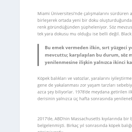
Miami Üniversitesi’nde çalışmalarını sürdüren a
birleşerek ortada yeni bir doku oluşturduğund
renk göründüğünden şüpheleniyor. Söz mevzusu 
tek yara dokusu mu olduğu ise belli değil. Black 
Bu emek vermeden ilkin, sırt yüzgeci y
mevcuttu; karşılaşılan bu durum, söz 
yenilenmesine ilişkin yalnızca ikinci ka
Köpek balıkları ve vatozlar, yaralarını iyileşt
gene de yakalanması zor yaşam tarzları sebebi
azca şey biliyorlar. 1978’de meydana getirilen i
derisinin yalnızca üç hafta sonrasında yenileneb
2017’de, ABD’nin Massachusetts kıyılarında bir b
belgelenmişti. Birkaç yıl sonrasında köpek balığ