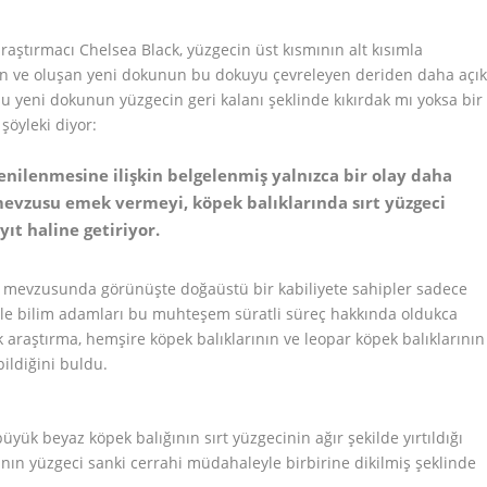
raştırmacı Chelsea Black, yüzgecin üst kısmının alt kısımla
an ve oluşan yeni dokunun bu dokuyu çevreleyen deriden daha açı
yeni dokunun yüzgecin geri kalanı şeklinde kıkırdak mı yoksa bir
şöyleki diyor:
enilenmesine ilişkin belgelenmiş yalnızca bir olay daha
mevzusu emek vermeyi, köpek balıklarında sırt yüzgeci
yıt haline getiriyor.
irme mevzusunda görünüşte doğaüstü bir kabiliyete sahipler sadece
yle bilim adamları bu muhteşem süratli süreç hakkında oldukca
lk araştırma, hemşire köpek balıklarının ve leopar köpek balıklarının
ildiğini buldu.
üyük beyaz köpek balığının sırt yüzgecinin ağır şekilde yırtıldığı
ının yüzgeci sanki cerrahi müdahaleyle birbirine dikilmiş şeklinde