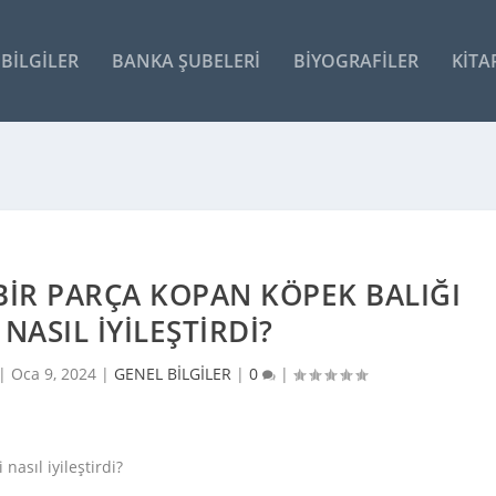
BILGILER
BANKA ŞUBELERI
BIYOGRAFILER
KITA
IR PARÇA KOPAN KÖPEK BALIĞI
NASIL IYILEŞTIRDI?
 |
Oca 9, 2024
|
GENEL BİLGİLER
|
0
|