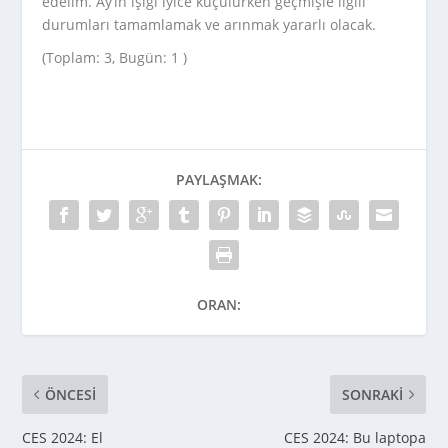
edelim. Ay’ın ışığı iyice küçülürken geçmişle ilgili
durumları tamamlamak ve arınmak yararlı olacak.
(Toplam: 3, Bugün: 1 )
PAYLAŞMAK:
ORAN:
ÖNCESI
SONRAKI
CES 2024: El
CES 2024: Bu laptopa