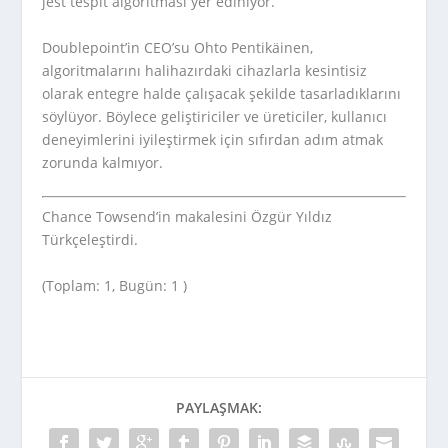
jest tespit algoritması yer ediniyor.
Doublepoint’in CEO’su Ohto Pentikäinen,
algoritmalarını halihazırdaki cihazlarla kesintisiz
olarak entegre halde çalışacak şekilde tasarladıklarını
söylüyor. Böylece geliştiriciler ve üreticiler, kullanıcı
deneyimlerini iyileştirmek için sıfırdan adım atmak
zorunda kalmıyor.
Chance Towsend’in makalesini Özgür Yıldız
Türkçeleştirdi.
(Toplam: 1, Bugün: 1 )
PAYLAŞMAK: