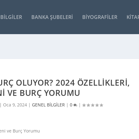
BILGILER
BANKA ŞUBELERI
BIYOGRAFILER
KITA
RÇ OLUYOR? 2024 ÖZELLIKLERI,
NI VE BURÇ YORUMU
 |
Oca 9, 2024
|
GENEL BİLGİLER
|
0
|