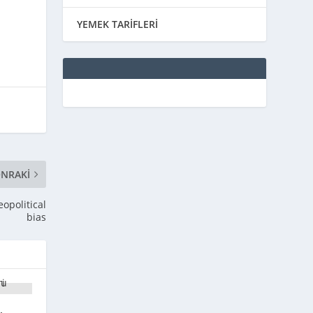
YEMEK TARİFLERİ
NRAKI
eopolitical
bias