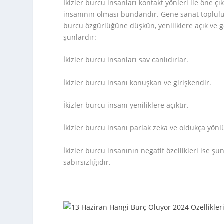
İkizler burcu insanları kontakt yönleri ile öne çı
insanının olması bundandır. Gene sanat topluluğ
burcu özgürlüğüne düşkün, yeniliklere açık ve ge
şunlardır:
İkizler burcu insanları sav canlıdırlar.
İkizler burcu insanı konuşkan ve girişkendir.
İkizler burcu insanı yeniliklere açıktır.
İkizler burcu insanı parlak zeka ve oldukça yönl
İkizler burcu insanının negatif özellikleri ise şu
sabırsızlığıdır.