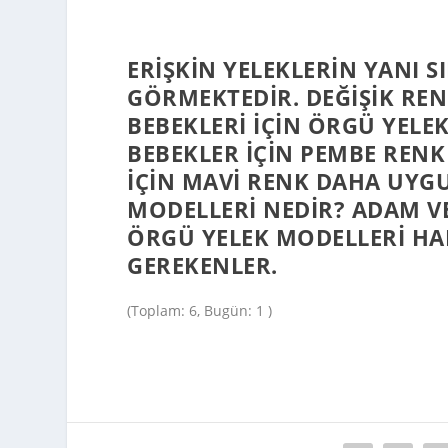
ERIŞKIN YELEKLERIN YANI S
GÖRMEKTEDIR. DEĞIŞIK RE
BEBEKLERI IÇIN ÖRGÜ YELEK
BEBEKLER IÇIN PEMBE RENK
IÇIN MAVI RENK DAHA UYGU
MODELLERI NEDIR? ADAM VE
ÖRGÜ YELEK MODELLERI HAN
GEREKENLER.
(Toplam: 6, Bugün: 1 )