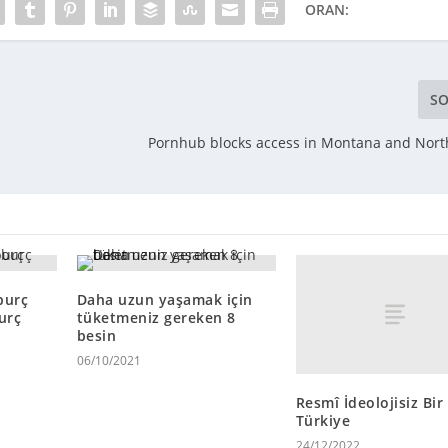
ORAN:
SO
Pornhub blocks access in Montana and Nort
burç
Daha uzun yaşamak için
urç
tüketmeniz gereken 8
besin
06/10/2021
Resmî İdeolojisiz Bir
Türkiye
24/12/2022