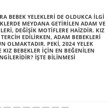
IRA BEBEK YELEKLERI DE OLDUKCA ILGI
NKLERDE MEYDANA GETIRILEN ADAM VE
LERI, DEĞIŞIK MOTIFLERE HAIZDIR. KIZ
 TERCIH EDILIRKEN, ADAM BEBEKLERI
N OLMAKTADIR. PEKI, 2024 YELEK
 KIZ BEBEKLER IÇIN EN BEĞENILEN
GILERIDIR? İŞTE BILINMESI