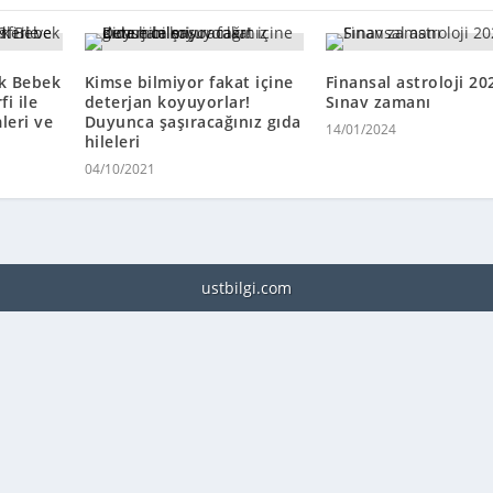
ek Bebek
Kimse bilmiyor fakat içine
Finansal astroloji 20
fi ile
deterjan koyuyorlar!
Sınav zamanı
leri ve
Duyunca şaşıracağınız gıda
14/01/2024
hileleri
04/10/2021
ustbilgi.com