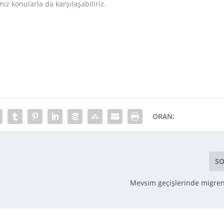
z konularla da karşılaşabiliriz.
ORAN:
SO
i
Mevsim geçişlerinde migren