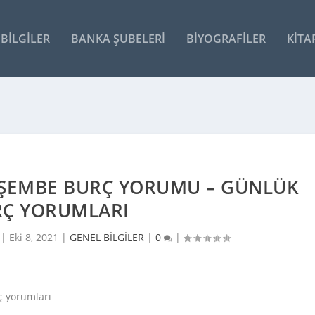
BILGILER
BANKA ŞUBELERI
BIYOGRAFILER
KITA
RŞEMBE BURÇ YORUMU – GÜNLÜK
Ç YORUMLARI
 |
Eki 8, 2021
|
GENEL BİLGİLER
|
0
|