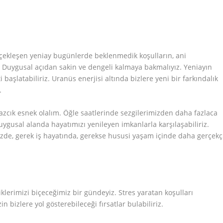
çekleşen yeniay bugünlerde beklenmedik koşulların, ani
r. Duygusal açıdan sakin ve dengeli kalmaya bakmalıyız. Yeniayın
i başlatabiliriz. Uranüs enerjisi altında bizlere yeni bir farkındalık
.
zcık esnek olalım. Öğle saatlerinde sezgilerimizden daha fazlaca
ygusal alanda hayatımızı yenileyen imkanlarla karşılaşabiliriz.
izde, gerek iş hayatında, gerekse hususi yaşam içinde daha gerçekç
iklerimizi biçeceğimiz bir gündeyiz. Stres yaratan koşulları
bizlere yol gösterebileceği fırsatlar bulabiliriz.