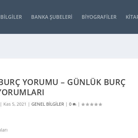
BILGILER
BANKA ŞUBELERI
BIYOGRAFILER
KITA
 BURÇ YORUMU – GÜNLÜK BURÇ
YORUMLARI
 |
Kas 5, 2021
|
GENEL BİLGİLER
|
0
|