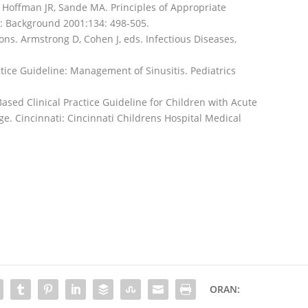
R, Hoffman JR, Sande MA. Principles of Appropriate
ts: Background 2001:134: 498-505.
tions. Armstrong D, Cohen J, eds. Infectious Diseases,
ctice Guideline: Management of Sinusitis. Pediatrics
ased Clinical Practice Guideline for Children with Acute
Age. Cincinnati: Cincinnati Childrens Hospital Medical
ORAN: