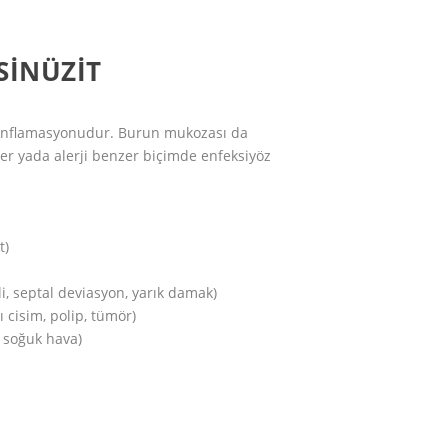
SINÜZIT
 enflamasyonudur. Burun mukozası da
nler yada alerji benzer biçimde enfeksiyöz
t)
, septal deviasyon, yarık damak)
 cisim, polip, tümör)
ve soğuk hava)