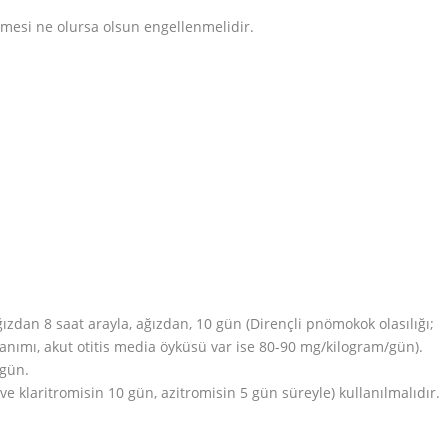
ilmesi ne olursa olsun engellenmelidir.
zdan 8 saat arayla, ağızdan, 10 gün (Dirençli pnömokok olasılığı;
llanımı, akut otitis media öyküsü var ise 80-90 mg/kilogram/gün).
 gün.
n ve klaritromisin 10 gün, azitromisin 5 gün süreyle) kullanılmalıdır.