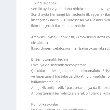
İkinci seçenek:
Son iki ayda 2 yada daha oldukca akut sinüzit g
Son 2 ayda herhangi bir nedenle ilk seçenek ila
İlk seçenek ilaçla 3. günde başarıya ulaşmış o
ikinci seçenek ilaç kullanılmalıdır.
Amoksisilin-klavulanik asit; (Amoksisilin dozu ç
olmalıdır.)
İkinci dönem sefalosporinler (sefuroksim aksetil
B. Semptomatik tedavi
Lokal ya da sistemik dekonjestan:
Çocuklarda dekonjestan kullanılmamalıdır. Erişki
ve hipertansif hastalarda dikkatli olunmalıdır.
kullanılmamalıdır.
Analjezik antipiretik ( parasetamol ya da ibupro
Antihistaminikler yalnızca alerjik olgularda kulla
Komplikasyonlar
Orbital: Iltihap, selülit, optik nörit