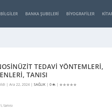
BILGILER
BANKA ŞUBELERI
BIYOGRAFILER
KITA
NOSINÜZIT TEDAVI YÖNTEMLERI,
ENLERI, TANISI
ildi |
Ara 22, 2024
|
SAĞLIK
|
0
|