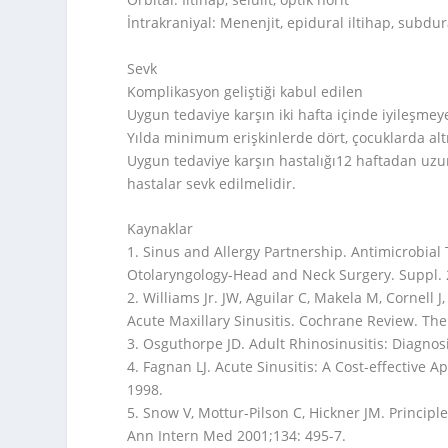
İntrakraniyal: Menenjit, epidural iltihap, subdu
Sevk
Komplikasyon geliştiği kabul edilen
Uygun tedaviye karşın iki hafta içinde iyileşmey
Yılda minimum erişkinlerde dört, çocuklarda altı
Uygun tedaviye karşın hastalığı12 haftadan uz
hastalar sevk edilmelidir.
Kaynaklar
1. Sinus and Allergy Partnership. Antimicrobial 
Otolaryngology-Head and Neck Surgery. Suppl. 2
2. Williams Jr. JW, Aguilar C, Makela M, Cornell J
Acute Maxillary Sinusitis. Cochrane Review. Th
3. Osguthorpe JD. Adult Rhinosinusitis: Diagno
4. Fagnan LJ. Acute Sinusitis: A Cost-effective
1998.
5. Snow V, Mottur-Pilson C, Hickner JM. Principle
Ann Intern Med 2001;134: 495-7.