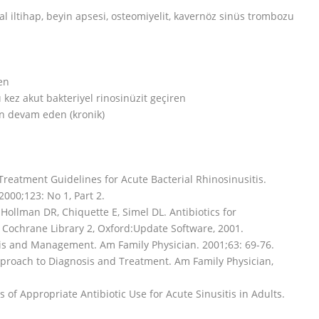
ral iltihap, beyin apsesi, osteomiyelit, kavernöz sinüs trombozu
en
 kez akut bakteriyel rinosinüzit geçiren
un devam eden (kronik)
Treatment Guidelines for Acute Bacterial Rhinosinusitis.
000;123: No 1, Part 2.
, Hollman DR, Chiquette E, Simel DL. Antibiotics for
e Cochrane Library 2, Oxford:Update Software, 2001.
sis and Management. Am Family Physician. 2001;63: 69-76.
 Approach to Diagnosis and Treatment. Am Family Physician,
s of Appropriate Antibiotic Use for Acute Sinusitis in Adults.