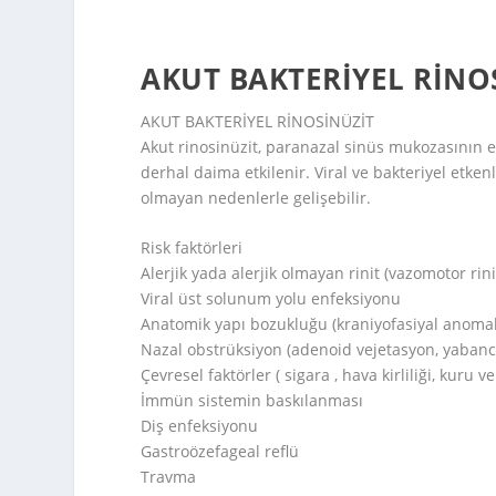
AKUT BAKTERIYEL RINO
AKUT BAKTERİYEL RİNOSİNÜZİT
Akut rinosinüzit, paranazal sinüs mukozasının
derhal daima etkilenir. Viral ve bakteriyel etke
olmayan nedenlerle gelişebilir.
Risk faktörleri
Alerjik yada alerjik olmayan rinit (vazomotor rini
Viral üst solunum yolu enfeksiyonu
Anatomik yapı bozukluğu (kraniyofasiyal anomali
Nazal obstrüksiyon (adenoid vejetasyon, yabancı
Çevresel faktörler ( sigara , hava kirliliği, kuru 
İmmün sistemin baskılanması
Diş enfeksiyonu
Gastroözefageal reflü
Travma