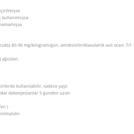
eçirilmişse
ç kullanılmışsa
lunamamışsa
ocukta 80-90 mg/kilogram/gün, amoksisilin/klavulanik asit oranı 7/1
) ağızdan.
nlerde kullanılabilir, sadece yaşlı
 Lokal dekonjestanlar 5 günden uzun
fen )
nılmalıdır.