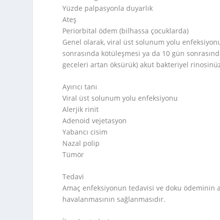
Yüzde palpasyonla duyarlık
Ateş
Periorbital ödem (bilhassa çocuklarda)
Genel olarak, viral üst solunum yolu enfeksiyo
sonrasında kötüleşmesi ya da 10 gün sonrasında 
geceleri artan öksürük) akut bakteriyel rinosinüz
Ayırıcı tanı
Viral üst solunum yolu enfeksiyonu
Alerjik rinit
Adenoid vejetasyon
Yabancı cisim
Nazal polip
Tümör
Tedavi
Amaç enfeksiyonun tedavisi ve doku ödeminin az
havalanmasının sağlanmasıdır.