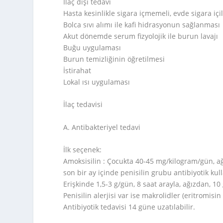
İlaç dışı tedavi
Hasta kesinlikle sigara içmemeli, evde sigara iç
Bolca sıvı alımı ile kafi hidrasyonun sağlanması
Akut dönemde serum fizyolojik ile burun lavajı
Buğu uygulaması
Burun temizliğinin öğretilmesi
İstirahat
Lokal ısı uygulaması
İlaç tedavisi
A. Antibakteriyel tedavi
İlk seçenek:
Amoksisilin : Çocukta 40-45 mg/kilogram/gün, ağı
son bir ay içinde penisilin grubu antibiyotik ku
Erişkinde 1,5-3 g/gün, 8 saat arayla, ağızdan, 10
Penisilin alerjisi var ise makrolidler (eritromisi
Antibiyotik tedavisi 14 güne uzatılabilir.