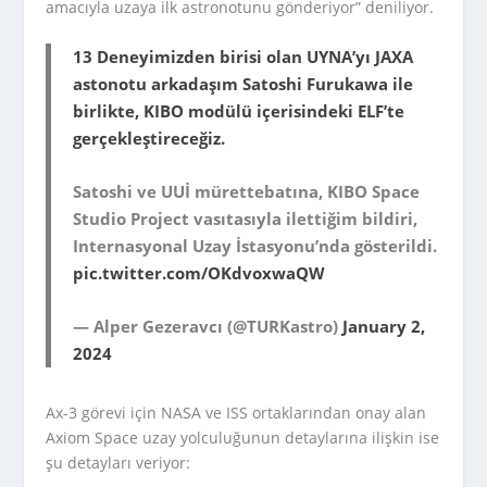
amacıyla uzaya ilk astronotunu gönderiyor” deniliyor.
13 Deneyimizden birisi olan UYNA’yı JAXA
astonotu arkadaşım Satoshi Furukawa ile
birlikte, KIBO modülü içerisindeki ELF’te
gerçekleştireceğiz.
Satoshi ve UUİ mürettebatına, KIBO Space
Studio Project vasıtasıyla ilettiğim bildiri,
Internasyonal Uzay İstasyonu’nda gösterildi.
pic.twitter.com/OKdvoxwaQW
— Alper Gezeravcı (@TURKastro)
January 2,
2024
Ax-3 görevi için NASA ve ISS ortaklarından onay alan
Axiom Space uzay yolculuğunun detaylarına ilişkin ise
şu detayları veriyor: