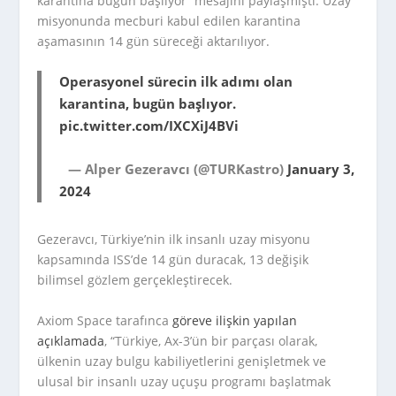
karantina bugün başlıyor” mesajını paylaşmıştı. Uzay
misyonunda mecburi kabul edilen karantina
aşamasının 14 gün süreceği aktarılıyor.
Operasyonel sürecin ilk adımı olan
karantina, bugün başlıyor.
pic.twitter.com/IXCXiJ4BVi
— Alper Gezeravcı (@TURKastro)
January 3,
2024
Gezeravcı, Türkiye’nin ilk insanlı uzay misyonu
kapsamında ISS’de 14 gün duracak, 13 değişik
bilimsel gözlem gerçekleştirecek.
Axiom Space tarafınca
göreve ilişkin yapılan
açıklamada
, “Türkiye, Ax-3’ün bir parçası olarak,
ülkenin uzay bulgu kabiliyetlerini genişletmek ve
ulusal bir insanlı uzay uçuşu programı başlatmak