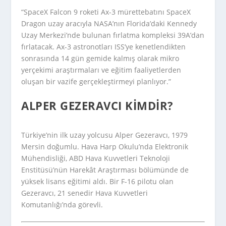
“SpaceX Falcon 9 roketi Ax-3 mürettebatını SpaceX
Dragon uzay aracıyla NASA’nın Florida’daki Kennedy
Uzay Merkezi’nde bulunan fırlatma kompleksi 39A’dan
fırlatacak. Ax-3 astronotları ISS’ye kenetlendikten
sonrasında 14 gün gemide kalmış olarak mikro
yerçekimi araştırmaları ve eğitim faaliyetlerden
oluşan bir vazife gerçekleştirmeyi planlıyor.”
ALPER GEZERAVCI KIMDIR?
Türkiye’nin ilk uzay yolcusu Alper Gezeravcı, 1979
Mersin doğumlu. Hava Harp Okulu’nda Elektronik
Mühendisliği, ABD Hava Kuvvetleri Teknoloji
Enstitüsü’nün Harekât Araştırması bölümünde de
yüksek lisans eğitimi aldı. Bir F-16 pilotu olan
Gezeravcı, 21 senedir Hava Kuvvetleri
Komutanlığı’nda görevli.