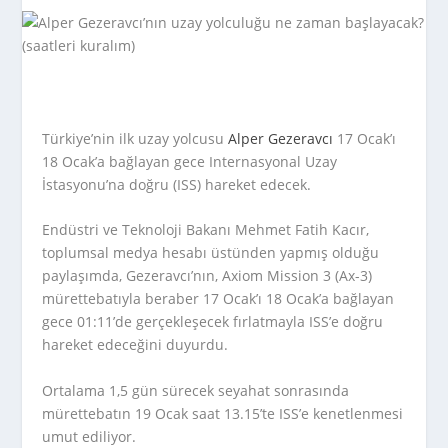
Türkiye’nin ilk uzay yolcusu
Alper Gezeravcı
17 Ocak’ı
18 Ocak’a bağlayan gece Internasyonal Uzay
İstasyonu’na doğru (ISS) hareket edecek.
Endüstri ve Teknoloji Bakanı Mehmet Fatih Kacır,
toplumsal medya hesabı üstünden yapmış olduğu
paylaşımda, Gezeravcı’nın, Axiom Mission 3 (Ax-3)
mürettebatıyla beraber 17 Ocak’ı 18 Ocak’a bağlayan
gece 01:11’de gerçekleşecek fırlatmayla ISS’e doğru
hareket edeceğini duyurdu.
Ortalama 1,5 gün sürecek seyahat sonrasında
mürettebatın 19 Ocak saat 13.15’te ISS’e kenetlenmesi
umut ediliyor.