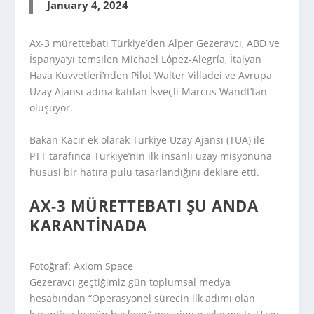
January 4, 2024
Ax-3 mürettebatı Türkiye’den Alper Gezeravcı, ABD ve
İspanya’yı temsilen Michael López-Alegría, İtalyan
Hava Kuvvetleri’nden Pilot Walter Villadei ve Avrupa
Uzay Ajansı adına katılan İsveçli Marcus Wandt’tan
oluşuyor.
Bakan Kacır ek olarak Türkiye Uzay Ajansı (TUA) ile
PTT tarafınca Türkiye’nin ilk insanlı uzay misyonuna
hususi bir hatıra pulu tasarlandığını deklare etti.
AX-3 MÜRETTEBATI ŞU ANDA
KARANTINADA
Fotoğraf: Axiom Space
Gezeravcı geçtiğimiz gün toplumsal medya
hesabından “Operasyonel sürecin ilk adımı olan