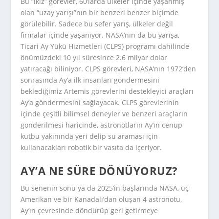
Bu “ikiz” görevler, 60’larda ülkeler içinde yaşanmış
olan “uzay yarışı”nın bir benzeri benzer biçimde
görülebilir. Sadece bu sefer yarış, ülkeler değil
firmalar içinde yaşanıyor. NASA’nın da bu yarışa,
Ticari Ay Yükü Hizmetleri (CLPS) programı dahilinde
önümüzdeki 10 yıl süresince 2.6 milyar dolar
yatıracağı biliniyor. CLPS görevleri, NASA’nın 1972’den
sonrasında Ay’a ilk insanları göndermesini
beklediğimiz Artemis görevlerini destekleyici araçları
Ay’a göndermesini sağlayacak. CLPS görevlerinin
içinde çeşitli bilimsel deneyler ve benzeri araçların
gönderilmesi haricinde, astronotların Ay’ın cenup
kutbu yakınında yeri delip su araması için
kullanacakları robotik bir vasıta da içeriyor.
AY’A NE SÜRE DÖNÜYORUZ?
Bu senenin sonu ya da 2025’in başlarında NASA, üç
Amerikan ve bir Kanadalı’dan oluşan 4 astronotu,
Ay’ın çevresinde döndürüp geri getirmeye