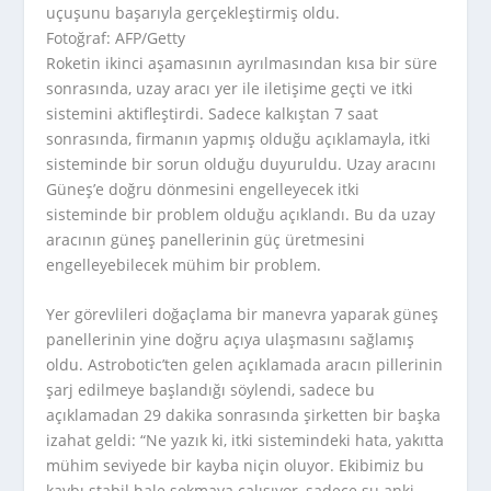
uçuşunu başarıyla gerçekleştirmiş oldu.
Fotoğraf: AFP/Getty
Roketin ikinci aşamasının ayrılmasından kısa bir süre
sonrasında, uzay aracı yer ile iletişime geçti ve itki
sistemini aktifleştirdi. Sadece kalkıştan 7 saat
sonrasında, firmanın yapmış olduğu açıklamayla, itki
sisteminde bir sorun olduğu duyuruldu. Uzay aracını
Güneş’e doğru dönmesini engelleyecek itki
sisteminde bir problem olduğu açıklandı. Bu da uzay
aracının güneş panellerinin güç üretmesini
engelleyebilecek mühim bir problem.
Yer görevlileri doğaçlama bir manevra yaparak güneş
panellerinin yine doğru açıya ulaşmasını sağlamış
oldu. Astrobotic’ten gelen açıklamada aracın pillerinin
şarj edilmeye başlandığı söylendi, sadece bu
açıklamadan 29 dakika sonrasında şirketten bir başka
izahat geldi: “Ne yazık ki, itki sistemindeki hata, yakıtta
mühim seviyede bir kayba niçin oluyor. Ekibimiz bu
kaybı stabil hale sokmaya çalışıyor, sadece şu anki