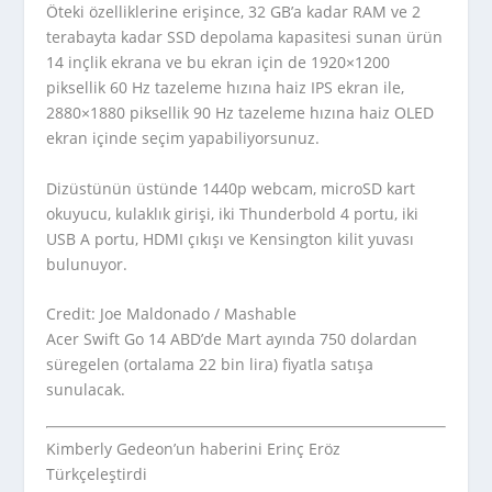
Öteki özelliklerine erişince, 32 GB’a kadar RAM ve 2
terabayta kadar SSD depolama kapasitesi sunan ürün
14 inçlik ekrana ve bu ekran için de 1920×1200
piksellik 60 Hz tazeleme hızına haiz IPS ekran ile,
2880×1880 piksellik 90 Hz tazeleme hızına haiz OLED
ekran içinde seçim yapabiliyorsunuz.
Dizüstünün üstünde 1440p webcam, microSD kart
okuyucu, kulaklık girişi, iki Thunderbold 4 portu, iki
USB A portu, HDMI çıkışı ve Kensington kilit yuvası
bulunuyor.
Credit: Joe Maldonado / Mashable
Acer Swift Go 14 ABD’de Mart ayında 750 dolardan
süregelen (ortalama 22 bin lira) fiyatla satışa
sunulacak.
Kimberly Gedeon’un haberini Erinç Eröz
Türkçeleştirdi