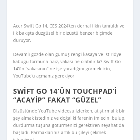
Acer Swift Go 14, CES 2024’ten derhal ilkin tanıtıldı ve
ilk bakışta düzgüsel bir dizüstü benzer biçimde
duruyor.
Devamlı gözde olan gümüş rengi kasaya ve istiridye
kabuğu formuna haiz, vakası ne olabilir ki? Swift Go
14’ün “vakasının” ne işe yaradığını görmek için,
YouTube’u açmanız gerekiyor.
SWIFT GO 14’ÜN TOUCHPAD’I
“ACAYIP” FAKAT “GÜZEL”
Dizüstünde YouTube videosu izlerken, atıştırmalık bir
şey almak istediniz ve doğal ki farenin imlecini bulup,
durdurma tuşuna götürmenizi gerektiren seyahat da
başladı. Parmaklarınız artık bu çileyi çekmek
istemiyor!