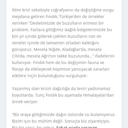
İklim krizi sebebiyle coğrafyanın da değiştiğine vurgu
meydana getiren Fındık, Türkiye’den de örnekler
verirken “Devletimizde de buzulların erimesi bir
problem. Fazlaca gittiğimiz dağlık bölgelerimizde bu
bin yıl içinde giderek çekilen buzulların son on
seneler içinde de tamamen ortadan kalktığını
görüyoruz. Mesela Niğde, Aladağlar’da, mesela
Cilo’da, mesela Ağrı’nın takke buzulunda…” ifadelerini
kullanıyor. Fındık hem de bu değişimin fauna ve
florayı da etkileyerek hepimize yansıyacak zararları
etkilere niçin bulunduğunu vurguluyor.
Yaşanmış olan krizin dağcılığa da tesiri yadsınamaz
boyutlarda. Tunç Fındık bu aşamada Himalayalar’dan
örnek veriyor:
“Biz oraya gittiğimizde dağın üstünde su bulamıyoruz.
Bizim için bu mühim değil. Sonuçta biz ziyaretçiyiz.
Biz bir varız, bir yokuz.
Fakat orada yaşayan