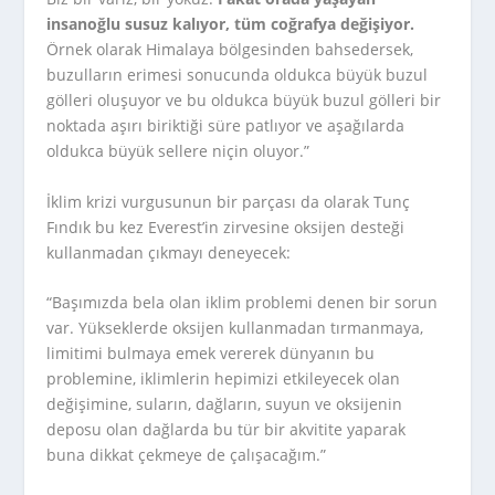
insanoğlu susuz kalıyor, tüm coğrafya değişiyor.
Örnek olarak Himalaya bölgesinden bahsedersek,
buzulların erimesi sonucunda oldukca büyük buzul
gölleri oluşuyor ve bu oldukca büyük buzul gölleri bir
noktada aşırı biriktiği süre patlıyor ve aşağılarda
oldukca büyük sellere niçin oluyor.”
İklim krizi vurgusunun bir parçası da olarak Tunç
Fındık bu kez Everest’in zirvesine oksijen desteği
kullanmadan çıkmayı deneyecek:
“Başımızda bela olan iklim problemi denen bir sorun
var. Yükseklerde oksijen kullanmadan tırmanmaya,
limitimi bulmaya emek vererek dünyanın bu
problemine, iklimlerin hepimizi etkileyecek olan
değişimine, suların, dağların, suyun ve oksijenin
deposu olan dağlarda bu tür bir akvitite yaparak
buna dikkat çekmeye de çalışacağım.”