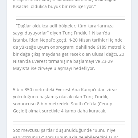
Kısacası oldukca büyük bir risk içeriyor.”
“Dağlar oldukça adil bölgeler; tüm kararlarınıza
saygı duyuyorlar” diyen Tunç Fındık, 1 Nisan’da
İstanbul’dan Nepal’e geçti. 4-20 Nisan tarihleri içinde
da yükseğe uyum önprogramı dahilinde 6189 metrelik
bir dağa çıkış meydana getirecek olan ulusal dağcı, 20
Nisan’da Everest tırmanışına başlamayı ve 23-29
Mayıs’ta ise zirveye ulaşmayı hedefliyor.
5 bin 350 metredeki Everest Ana Kampı’ndan zirve
yolculuğuna başlamış olacak olan Tunç Fındık,
sonuncusu 8 bin metredeki South Col’da (Cenup
Geçidi) olmak suretiyle 4 kamp daha kuracak.
Söz mevzusu şartlar düşünüldüğünde “Bunu niye
yapıyorsunuz?” sorusunun akla gelebileceğini Tunç