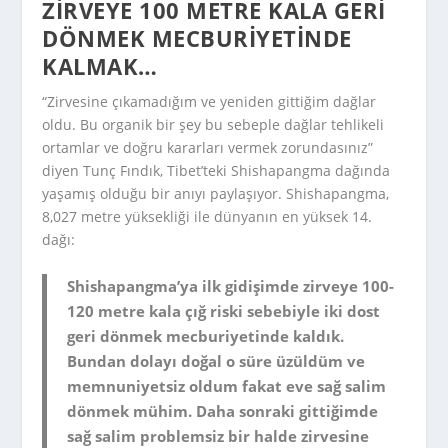
ZIRVEYE 100 METRE KALA GERI
DÖNMEK MECBURIYETINDE
KALMAK…
“Zirvesine çıkamadığım ve yeniden gittiğim dağlar
oldu. Bu organik bir şey bu sebeple dağlar tehlikeli
ortamlar ve doğru kararları vermek zorundasınız”
diyen Tunç Fındık, Tibet’teki Shishapangma dağında
yaşamış olduğu bir anıyı paylaşıyor. Shishapangma,
8,027 metre yüksekliği ile dünyanın en yüksek 14.
dağı:
Shishapangma’ya ilk gidişimde zirveye 100-
120 metre kala çığ riski sebebiyle iki dost
geri dönmek mecburiyetinde kaldık.
Bundan dolayı doğal o süre üzüldüm ve
memnuniyetsiz oldum fakat eve sağ salim
dönmek mühim. Daha sonraki gittiğimde
sağ salim problemsiz bir halde zirvesine