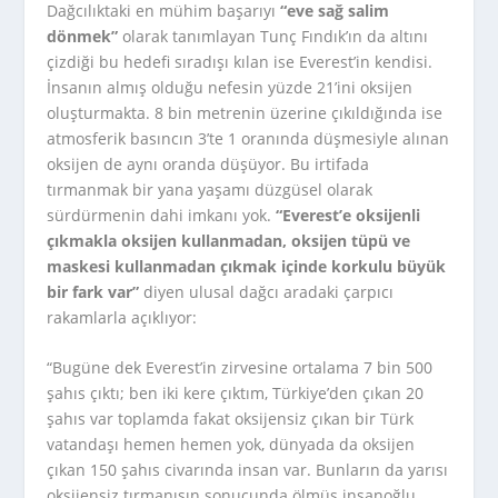
Dağcılıktaki en mühim başarıyı
“eve sağ salim
dönmek”
olarak tanımlayan Tunç Fındık’ın da altını
çizdiği bu hedefi sıradışı kılan ise Everest’in kendisi.
İnsanın almış olduğu nefesin yüzde 21’ini oksijen
oluşturmakta. 8 bin metrenin üzerine çıkıldığında ise
atmosferik basıncın 3’te 1 oranında düşmesiyle alınan
oksijen de aynı oranda düşüyor. Bu irtifada
tırmanmak bir yana yaşamı düzgüsel olarak
sürdürmenin dahi imkanı yok.
“Everest’e oksijenli
çıkmakla oksijen kullanmadan, oksijen tüpü ve
maskesi kullanmadan çıkmak içinde korkulu büyük
bir fark var”
diyen ulusal dağcı aradaki çarpıcı
rakamlarla açıklıyor:
“Bugüne dek Everest’in zirvesine ortalama 7 bin 500
şahıs çıktı; ben iki kere çıktım, Türkiye’den çıkan 20
şahıs var toplamda fakat oksijensiz çıkan bir Türk
vatandaşı hemen hemen yok, dünyada da oksijen
çıkan 150 şahıs civarında insan var. Bunların da yarısı
oksijensiz tırmanışın sonucunda ölmüş insanoğlu.