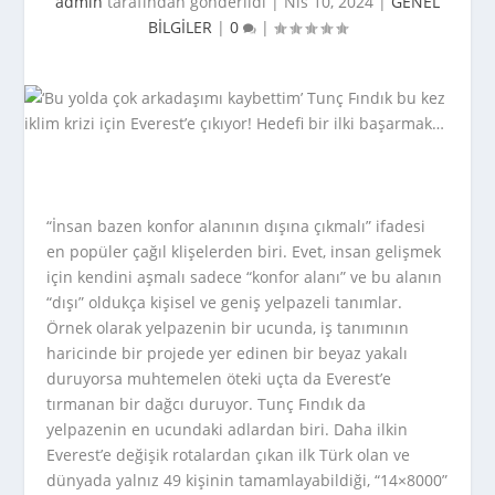
admin
tarafından gönderildi |
Nis 10, 2024
|
GENEL
BİLGİLER
|
0
|
“İnsan bazen konfor alanının dışına çıkmalı” ifadesi
en popüler çağıl klişelerden biri. Evet, insan gelişmek
için kendini aşmalı sadece “konfor alanı” ve bu alanın
“dışı” oldukça kişisel ve geniş yelpazeli tanımlar.
Örnek olarak yelpazenin bir ucunda, iş tanımının
haricinde bir projede yer edinen bir beyaz yakalı
duruyorsa muhtemelen öteki uçta da Everest’e
tırmanan bir dağcı duruyor. Tunç Fındık da
yelpazenin en ucundaki adlardan biri. Daha ilkin
Everest’e değişik rotalardan çıkan ilk Türk olan ve
dünyada yalnız 49 kişinin tamamlayabildiği, “14×8000”