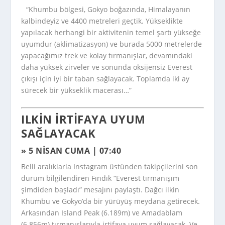
“Khumbu bölgesi, Gokyo boğazında, Himalayanın
kalbindeyiz ve 4400 metreleri geçtik. Yükseklikte
yapılacak herhangi bir aktivitenin temel şartı yükseğe
uyumdur (aklimatizasyon) ve burada 5000 metrelerde
yapacağımız trek ve kolay tırmanışlar, devamındaki
daha yüksek zirveler ve sonunda oksijensiz Everest
çıkışı için iyi bir taban sağlayacak. Toplamda iki ay
sürecek bir yükseklik macerası…”
ILKIN IRTIFAYA UYUM
SAĞLAYACAK
» 5 NISAN CUMA | 07:40
Belli aralıklarla Instagram üstünden takipçilerini son
durum bilgilendiren Fındık “Everest tırmanışım
şimdiden başladı” mesajını paylaştı. Dağcı ilkin
Khumbu ve Gokyo’da bir yürüyüş meydana getirecek.
Arkasından Island Peak (6.189m) ve Amadablam
(6.856m) tırmanışlarıyla irtifaya uyum sağlayacak. Ve