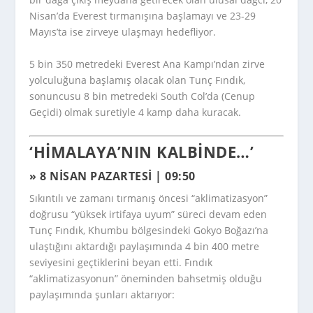
Nisan’da Everest tırmanışına başlamayı ve 23-29
Mayıs’ta ise zirveye ulaşmayı hedefliyor.
5 bin 350 metredeki Everest Ana Kampı’ndan zirve
yolculuğuna başlamış olacak olan Tunç Fındık,
sonuncusu 8 bin metredeki South Col’da (Cenup
Geçidi) olmak suretiyle 4 kamp daha kuracak.
‘HIMALAYA’NIN KALBINDE…’
» 8 NISAN PAZARTESI | 09:50
Sıkıntılı ve zamanı tırmanış öncesi “aklimatizasyon”
doğrusu “yüksek irtifaya uyum” süreci devam eden
Tunç Fındık, Khumbu bölgesindeki Gokyo Boğazı’na
ulaştığını aktardığı paylaşımında 4 bin 400 metre
seviyesini geçtiklerini beyan etti. Fındık
“aklimatizasyonun” öneminden bahsetmiş olduğu
paylaşımında şunları aktarıyor: