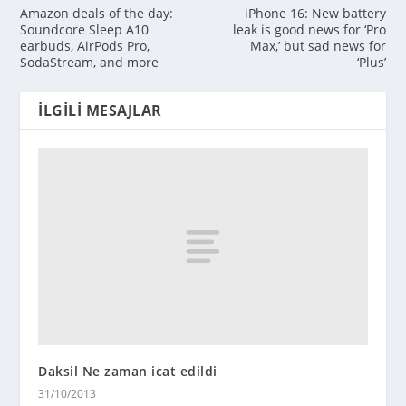
Amazon deals of the day:
iPhone 16: New battery
Soundcore Sleep A10
leak is good news for ‘Pro
earbuds, AirPods Pro,
Max,’ but sad news for
SodaStream, and more
‘Plus’
İLGILI MESAJLAR
Daksil Ne zaman icat edildi
31/10/2013