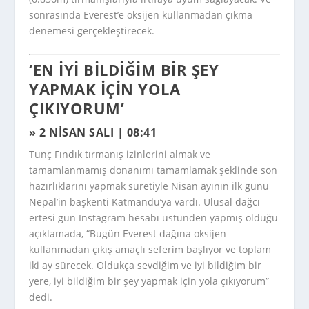
sonrasında Everest’e oksijen kullanmadan çıkma
denemesi gerçekleştirecek.
‘EN IYI BILDIĞIM BIR ŞEY
YAPMAK IÇIN YOLA
ÇIKIYORUM’
» 2 NISAN SALI | 08:41
Tunç Fındık tırmanış izinlerini almak ve
tamamlanmamış donanımı tamamlamak şeklinde son
hazırlıklarını yapmak suretiyle Nisan ayının ilk günü
Nepal’in başkenti Katmandu’ya vardı. Ulusal dağcı
ertesi gün Instagram hesabı üstünden yapmış olduğu
açıklamada, “Bugün Everest dağına oksijen
kullanmadan çıkış amaçlı seferim başlıyor ve toplam
iki ay sürecek. Oldukça sevdiğim ve iyi bildiğim bir
yere, iyi bildiğim bir şey yapmak için yola çıkıyorum”
dedi.