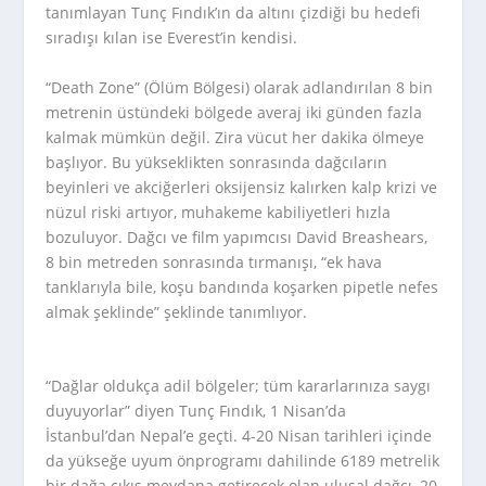
tanımlayan Tunç Fındık’ın da altını çizdiği bu hedefi
sıradışı kılan ise Everest’in kendisi.
“Death Zone” (Ölüm Bölgesi) olarak adlandırılan 8 bin
metrenin üstündeki bölgede averaj iki günden fazla
kalmak mümkün değil. Zira vücut her dakika ölmeye
başlıyor. Bu yükseklikten sonrasında dağcıların
beyinleri ve akciğerleri oksijensiz kalırken kalp krizi ve
nüzul riski artıyor, muhakeme kabiliyetleri hızla
bozuluyor. Dağcı ve film yapımcısı David Breashears,
8 bin metreden sonrasında tırmanışı, “ek hava
tanklarıyla bile, koşu bandında koşarken pipetle nefes
almak şeklinde” şeklinde tanımlıyor.
“Dağlar oldukça adil bölgeler; tüm kararlarınıza saygı
duyuyorlar” diyen Tunç Fındık, 1 Nisan’da
İstanbul’dan Nepal’e geçti. 4-20 Nisan tarihleri içinde
da yükseğe uyum önprogramı dahilinde 6189 metrelik
bir dağa çıkış meydana getirecek olan ulusal dağcı, 20