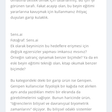
olmasına destek olmak için tasarlanmış. Bu işin iyi
görünen tarafı. Fakat acayip olan, bu beyin eğitimi
yararlarına kavuşmak için kullanmanız ihtiyaç
duyulan garip kulaklık.
Sens.ai
Fotoğraf: Sens.ai
Ek olarak beyninizin bu hedeflere erişmesi için
değişik egzersizler yapması imkansız mısınız?
Örneğin satranç oynamak benzer biçimde? Ya da en
eski beyin eğitimi tekniği olan, kitap okumak benzer
biçimde?
Bu kategorideki öteki bir garip ürün ise Genipen.
Genipen kullanıcılar fizyolojik bir kağıda not alırken
aynı anda yazdıkları metni bir ekranda da
görebilmelerini sağlıyor. Bunun haricinde ürün,
“öğrencilerin bilişsel ve davranışsal biyometrik
zamanlarını” ölçüyor. Bu bilişsel odaklı sistemler