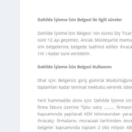
Dahilde İşleme İzin Belgesi ile ilgili süreler
Dahilde İşleme İzin Belgesi´nin süresi Dış Ticar
süre 12 ayı geçemez. Ancak, Müsteşarlık mamulün
izin belgelerine, belgede taahhüt edilen ihraca
1/4´i kadar süre verilebilir.
Dahilde İşleme İzin Belgesi Kullanımı
İthal için: Belgenizi giriş gümrük Müdürlüğün
toplamları kadar teminat mektubu vererek, ödem
Yerli hammadde alımı için: Dahilde İşleme izin 
firma fatura üzerine “İşbu satış ………. firmas
Kapsamında yapılarak KDV istisnasından yararl
ihracatçı firmaların, müracaat tarihinden önc
belgeler kapsamında toplam 2 (iki) milyon AB