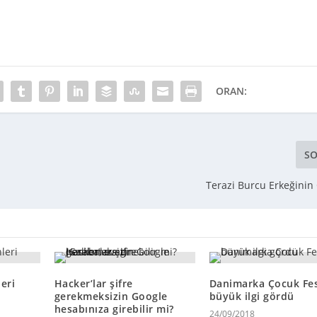
ORAN:
SO
Terazi Burcu Erkeğinin 
eri
Hacker’lar şifre
Danimarka Çocuk Fes
gerekmeksizin Google
büyük ilgi gördü
hesabınıza girebilir mi?
24/09/2018