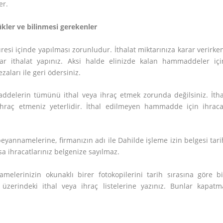
er.
lükler ve bilinmesi gerekenler
üresi içinde yapılması zorunludur. İthalat miktarınıza karar verirken
dar ithalat yapınız. Aksi halde elinizde kalan hammaddeler içi
aları ile geri ödersiniz.
maddelerin tümünü ithal veya ihraç etmek zorunda değilsiniz. İtha
ihraç etmeniz yeterlidir. İthal edilmeyen hammadde için ihraca
eyannamelerine, firmanızın adı ile Dahilde işleme izin belgesi tari
a ihracatlarınız belgenize sayılmaz.
elerinizin okunaklı birer fotokopilerini tarih sırasına göre bi
üzerindeki ithal veya ihraç listelerine yazınız. Bunlar kapatm