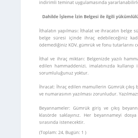
indirimli teminat uygulamasında yararlanabilirl
Dahilde İşleme İzin Belgesi ile ilgili yükümlü
İthalatın yapılması: İthalat ve ihracatın belge s
belge süresi içinde ihraç edebileceğiniz ka
ödemediğiniz KDV, gümrük ve fonu tutarlarını cez
İthal ve ihraç miktarı: Belgenizde yazılı ham
edilen hammaddenizi, imalatınızda kullanıp 
sorumluluğunuz yoktur.
İhracat: İhraç edilen mamullerin Gümrük çıkış b
ve numarasının yazılması zorunludur. Yazılmazs
Beyannameler: Gümrük giriş ve çıkış beyannam
klasörde saklayınız. Her beyannameyi dosya 
sırasında istenecektir.
(Toplam: 24, Bugün: 1 )