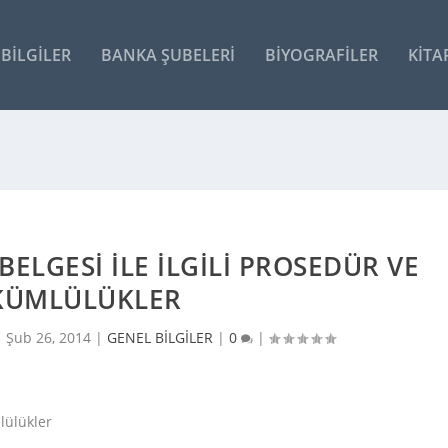
BILGILER
BANKA ŞUBELERI
BIYOGRAFILER
KITA
BELGESI ILE İLGILI PROSEDÜR VE
KÜMLÜLÜKLER
|
Şub 26, 2014
|
GENEL BİLGİLER
|
0
|