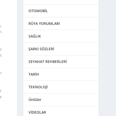
OTOMOBİL
RÜYA YORUMLARI
,
n
SAĞLIK
ŞARKI SÖZLERİ
l
t
SEYAHAT REHBERLERİ
h
TARİH
TEKNOLOJİ
r
a
Ünlüler
VİDEOLAR