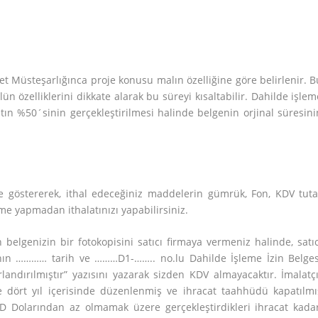
et Müsteşarlığınca proje konusu malın özelliğine göre belirlenir. B
 özelliklerini dikkate alarak bu süreyi kısaltabilir. Dahilde işlem
tın %50´sinin gerçekleştirilmesi halinde belgenin orjinal süresini
e göstererek, ithal edeceğiniz maddelerin gümrük, Fon, KDV tuta
e yapmadan ithalatınızı yapabilirsiniz.
belgenizin bir fotokopisini satıcı firmaya vermeniz halinde, satıc
ının ………… tarih ve ………D1-…….. no.lu Dahilde İşleme İzin Belges
andırılmıştır” yazısını yazarak sizden KDV almayacaktır. İmalatçı
e dört yıl içerisinde düzenlenmiş ve ihracat taahhüdü kapatılmı
D Dolarından az olmamak üzere gerçekleştirdikleri ihracat kadar