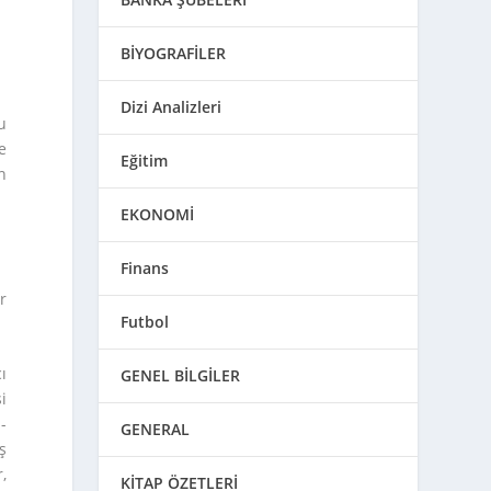
BİYOGRAFİLER
Dizi Analizleri
u
e
Eğitim
n
EKONOMİ
Finans
r
Futbol
ı
GENEL BİLGİLER
i
-
GENERAL
ş
,
KİTAP ÖZETLERİ