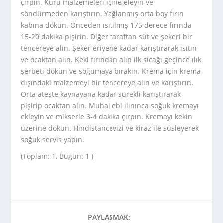
çırpın. Kuru malzemeleri içine eleyin ve
söndürmeden karıştırın. Yağlanmış orta boy fırın
kabına dökün. Önceden ısıtılmış 175 derece fırında
15-20 dakika pişirin. Diğer taraftan süt ve şekeri bir
tencereye alın. Şeker eriyene kadar karıştırarak ısıtın
ve ocaktan alın. Keki fırından alıp ilk sıcağı geçince ılık
şerbeti dökün ve soğumaya bırakın. Krema için krema
dışındaki malzemeyi bir tencereye alın ve karıştırın.
Orta ateşte kaynayana kadar sürekli karıştırarak
pişirip ocaktan alın. Muhallebi ılınınca soğuk kremayı
ekleyin ve mikserle 3-4 dakika çırpın. Kremayı kekin
üzerine dökün. Hindistancevizi ve kiraz ile süsleyerek
soğuk servis yapın.
(Toplam: 1, Bugün: 1 )
PAYLAŞMAK: