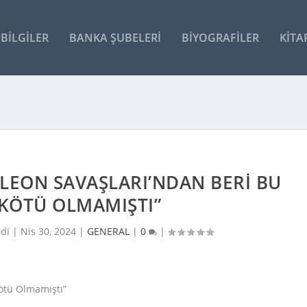
BILGILER
BANKA ŞUBELERI
BIYOGRAFILER
KITA
LEON SAVAŞLARI’NDAN BERI BU
KÖTÜ OLMAMIŞTI”
ldi |
Nis 30, 2024
|
GENERAL
|
0
|