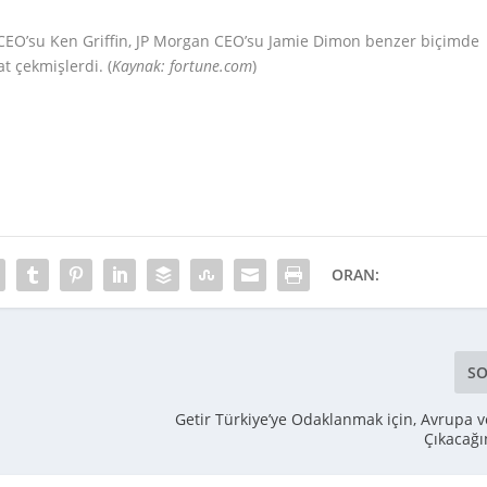
l CEO’su Ken Griffin, JP Morgan CEO’su Jamie Dimon benzer biçimde
at çekmişlerdi. (
Kaynak: fortune.com
)
ORAN:
SO
Getir Türkiye’ye Odaklanmak için, Avrupa 
Çıkacağı