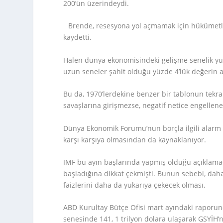
200’ün üzerindeydi.
Brende, resesyona yol açmamak için hükümetler
kaydetti.
Halen dünya ekonomisindeki gelişme senelik yüz
uzun seneler şahit olduğu yüzde 4’lük değerin 
Bu da, 1970’lerdekine benzer bir tablonun tekr
savaşlarına girişmezse, negatif netice engellene
Dünya Ekonomik Forumu’nun borçla ilgili alarm zi
karşı karşıya olmasından da kaynaklanıyor.
IMF bu ayın başlarında yapmış olduğu açıklamad
başladığına dikkat çekmişti. Bunun sebebi, dah
faizlerini daha da yukarıya çekecek olması.
ABD Kurultay Bütçe Ofisi mart ayındaki raporun
senesinde 141, 1 trilyon dolara ulaşarak GSYİH’