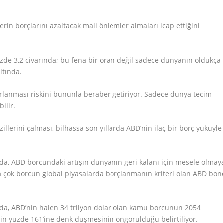
in borçlarını azaltacak mali önlemler almaları icap ettiğini
de 3,2 civarında; bu fena bir oran değil sadece dünyanın oldukça
altında.
arlanması riskini bununla beraber getiriyor. Sadece dünya tecim
bilir.
llerini çalması, bilhassa son yıllarda ABD’nin ilaç bir borç yüküyle
a, ABD borcundaki artışın dünyanın geri kalanı için mesele olmay
a çok borcun global piyasalarda borçlanmanın kriteri olan ABD bon
da, ABD’nin halen 34 trilyon dolar olan kamu borcunun 2054
nin yüzde 161’ine denk düşmesinin öngörüldüğü belirtiliyor.