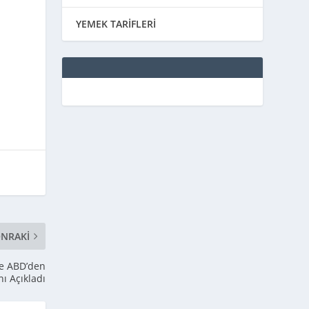
YEMEK TARİFLERİ
NRAKI
ve ABD’den
nı Açıkladı