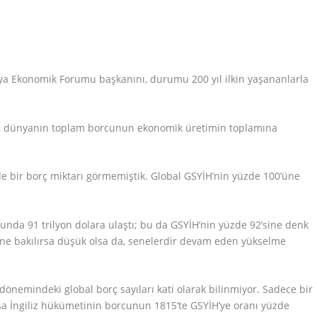
ya Ekonomik Forumu başkanını, durumu 200 yıl ilkin yaşananlarla
 dünyanın toplam borcunun ekonomik üretimin toplamına
de bir borç miktarı görmemiştik. Global GSYİH’nin yüzde 100’üne
nunda 91 trilyon dolara ulaştı; bu da GSYİH’nin yüzde 92’sine denk
e bakılırsa düşük olsa da, senelerdir devam eden yükselme
 dönemindeki global borç sayıları kati olarak bilinmiyor. Sadece bir
sa İngiliz hükümetinin borcunun 1815’te GSYİH’ye oranı yüzde