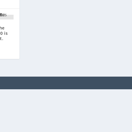
The
0 is
t.